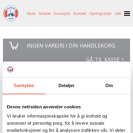
Skule
Isflaket
Donasjon
Kontakt
Opningstider
Søk
NYHENDE
INGEN
VARE(R) I DIN HANDLEKORG
OM OSS
HISTORIE
BESØK OSS
GÅ TIL KASSE >
NETTBUTIKK
BILDE FRÅ MUSEET
FORTELLINGAR
SKUTEKATALOG
UTSTILLINGAR
SVALBARD
Susann Barr m/fleire:
Samtykke
Detaljer
Om
ARRANGEMENT
ARRANGEMENT
NORDØST-GRØNLAND
ISHAVSSKUTA AARVAK
Gold, or I’m a dutchman!
UTLEIGE
UTLEIGE
SELFANGST
OVERVINTRINGSFANGST PÅ NORDAUST-GRØNLAND
Denne nettsiden anvender cookies
SKULE
HISTORIKK
PETER S. BRANDAL
RAGNAR THORSETH – LEVD LIV
Vi bruker informasjonskapsler for å gi innhold og
ISFLAKET
ISHAVSMUSEETS VENNER
BILDEGALLERI
SKULEBESØK
SVART GULL I BRANDAL CITY
annonser et personlig preg, for å levere sosiale
mediefunksjoner og for å analysere trafikken vår. Vi deler