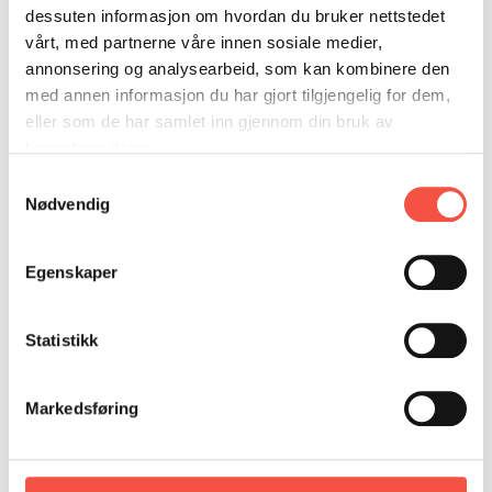
DONASJON
SAMARBEIDSMUSEUM
FARGELEGG
dessuten informasjon om hvordan du bruker nettstedet
vårt, med partnerne våre innen sosiale medier,
KONTAKT
PERSONVERNERKLÆRING
ISHAVSQUIZ
annonsering og analysearbeid, som kan kombinere den
OPNINGSTIDER
FORTELLINGAR
med annen informasjon du har gjort tilgjengelig for dem,
eller som de har samlet inn gjennom din bruk av
tjenestene deres.
Samtykkevalg
Nødvendig
Egenskaper
Statistikk
Markedsføring