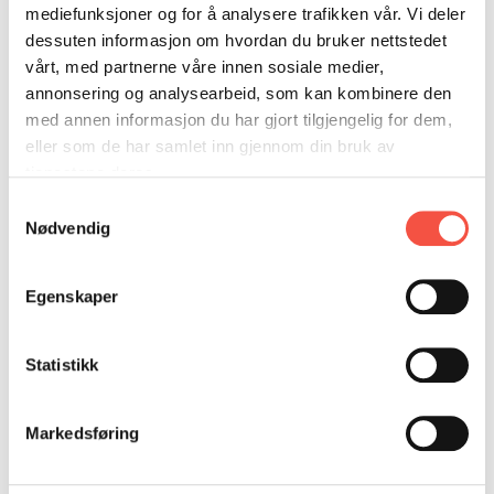
DONASJON
SAMARBEIDSMUSEUM
FARGELEGG
mediefunksjoner og for å analysere trafikken vår. Vi deler
Av Torfinn Kjærnet og Ian Gjertz
dessuten informasjon om hvordan du bruker nettstedet
KONTAKT
PERSONVERNERKLÆRING
ISHAVSQUIZ
vårt, med partnerne våre innen sosiale medier,
1994
OPNINGSTIDER
FORTELLINGAR
annonsering og analysearbeid, som kan kombinere den
med annen informasjon du har gjort tilgjengelig for dem,
eller som de har samlet inn gjennom din bruk av
tjenestene deres.
Samtykkevalg
Nødvendig
Egenskaper
Statistikk
Markedsføring