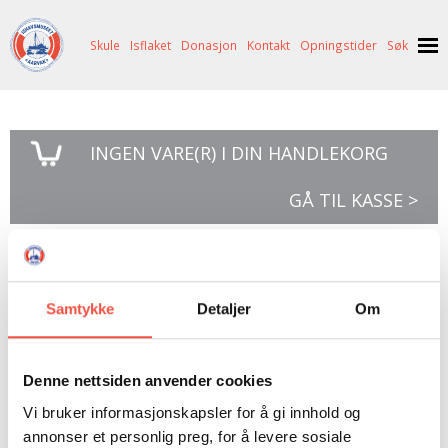
Skule
Isflaket
Donasjon
Kontakt
Opningstider
Søk
NYHENDE
INGEN
VARE(R) I DIN HANDLEKORG
OM OSS
HISTORIE
BESØK OSS
GÅ TIL KASSE >
NETTBUTIKK
BILDE FRÅ MUSEET
FORTELLINGAR
SKUTEKATALOG
UTSTILLINGAR
SVALBARD
Svalbard
ARRANGEMENT
ARRANGEMENT
NORDØST-GRØNLAND
ISHAVSSKUTA AARVAK
Samtykke
Detaljer
Om
UTLEIGE
UTLEIGE
SELFANGST
OVERVINTRINGSFANGST PÅ NORDAUST-GRØNLAND
SKULE
HISTORIKK
PETER S. BRANDAL
RAGNAR THORSETH – LEVD LIV
Svalbard
Denne nettsiden anvender cookies
Spitsbergen
Vi bruker informasjonskapsler for å gi innhold og
ISFLAKET
ISHAVSMUSEETS VENNER
BILDEGALLERI
SKULEBESØK
SVART GULL I BRANDAL CITY
Årstider
annonser et personlig preg, for å levere sosiale