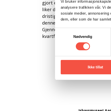
Vi bruker informasjonskapsler
gjort en hederlig innsats i rorh
analysere trafikken vår. Vi 
liker dårlig å bli kalt helter. Det
sosiale medier, annonsering 
dristighet har bidratt til at kys
dem, eller som de har samlet
denne boken er mye av stoffet 
Gjennomillustrert med svart/hvitt
Samtykkevalg
kvartformat.
Nødvendig
Ikke tillat
Ishavsmuseet Aa