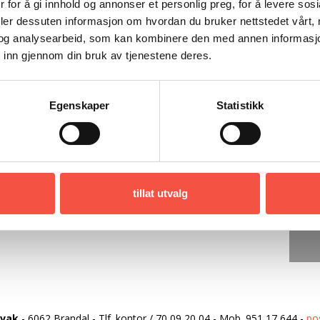
 for å gi innhold og annonser et personlig preg, for å levere sos
us, basbåt eller på dekk. De fleste av dem
deler dessuten informasjon om hvordan du bruker nettstedet vårt,
 er likevel et faktum at deres slit og
og analysearbeid, som kan kombinere den med annen informasjon d
ten har vært et godt sted å bo på. Også i
 inn gjennom din bruk av tjenestene deres.
hentet frem gjennom samtaler og intervjuer.
 fotografier. Med kilder. 319 s., ib.
Egenskaper
Statistikk
tillat utvalg
rvak
-
6062 Brandal
-
Tlf. kontor
/
70 09 20 04
-
Mob.
951 17 644
-
po