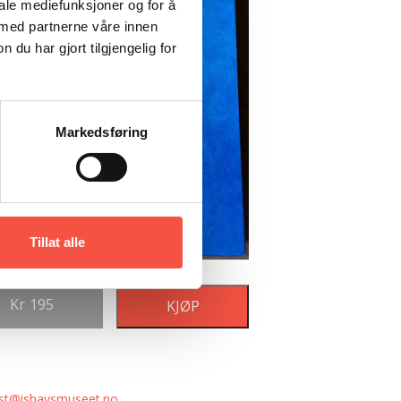
iale mediefunksjoner og for å
 med partnerne våre innen
u har gjort tilgjengelig for
Markedsføring
Tillat alle
Kr
195
KJØP
st@ishavsmuseet.no