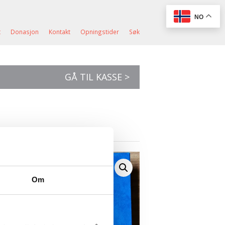
NO
t
Donasjon
Kontakt
Opningstider
Søk
GÅ TIL KASSE >
Om