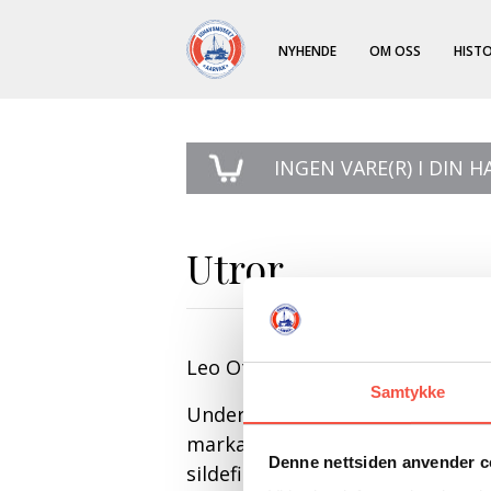
NYHENDE
OM OSS
HISTO
INGEN
VARE(R) I DIN 
Utror
Leo Oterhals: Utror
Samtykke
Undertittel: «Om havets helter 
markante personligheter i kystm
Denne nettsiden anvender c
sildefisket som er fokusert. Bo