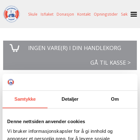
Skule
Isflaket
Donasjon
Kontakt
Opningstider
Søk
NYHENDE
INGEN
VARE(R) I DIN HANDLEKORG
OM OSS
HISTORIE
BESØK OSS
GÅ TIL KASSE >
NETTBUTIKK
BILDE FRÅ MUSEET
FORTELLINGAR
SKUTEKATALOG
UTSTILLINGAR
SVALBARD
Vesle Thomas
ARRANGEMENT
ARRANGEMENT
NORDØST-GRØNLAND
ISHAVSSKUTA AARVAK
Samtykke
Detaljer
Om
UTLEIGE
UTLEIGE
SELFANGST
OVERVINTRINGSFANGST PÅ NORDAUST-GRØNLAND
SKULE
HISTORIKK
PETER S. BRANDAL
RAGNAR THORSETH – LEVD LIV
Vesle Thomas
Denne nettsiden anvender cookies
ISFLAKET
ISHAVSMUSEETS VENNER
BILDEGALLERI
SKULEBESØK
SVART GULL I BRANDAL CITY
Vi bruker informasjonskapsler for å gi innhold og
Av John Giæver
annonser et personlig preg, for å levere sosiale