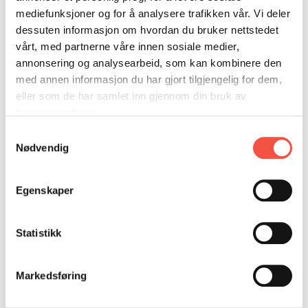
DONASJON
SAMARBEIDSMUSEUM
FARGELEGG
Den norske bokklubben, 1970
mediefunksjoner og for å analysere trafikken vår. Vi deler
KONTAKT
PERSONVERNERKLÆRING
ISHAVSQUIZ
dessuten informasjon om hvordan du bruker nettstedet
vårt, med partnerne våre innen sosiale medier,
OPNINGSTIDER
FORTELLINGAR
annonsering og analysearbeid, som kan kombinere den
med annen informasjon du har gjort tilgjengelig for dem,
eller som de har samlet inn gjennom din bruk av
tjenestene deres.
Samtykkevalg
Nødvendig
Egenskaper
Statistikk
Markedsføring