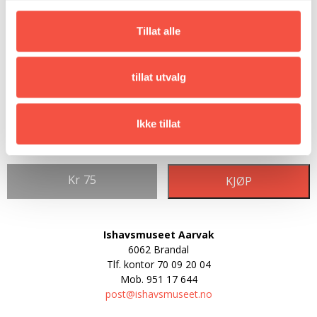
Tillat alle
tillat utvalg
Ikke tillat
Kr
75
KJØP
Ishavsmuseet Aarvak
6062 Brandal
Tlf. kontor
70 09 20 04
Mob.
951 17 644
post@ishavsmuseet.no