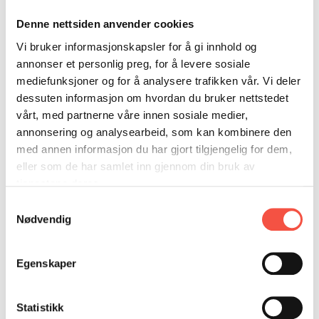
Byggeverft
Alexander Stephen & Son
DONASJON
SAMARBEIDSMUSEUM
FARGELEGG
Denne nettsiden anvender cookies
KONTAKT
PERSONVERNERKLÆRING
ISHAVSQUIZ
Byggeår
1874
Vi bruker informasjonskapsler for å gi innhold og
OPNINGSTIDER
FORTELLINGAR
annonser et personlig preg, for å levere sosiale
Byggematerial
Tre
mediefunksjoner og for å analysere trafikken vår. Vi deler
dessuten informasjon om hvordan du bruker nettstedet
Mål i lengde,
198,6 fot
byggeår
vårt, med partnerne våre innen sosiale medier,
annonsering og analysearbeid, som kan kombinere den
Mål i breidde,
29,9 fot
med annen informasjon du har gjort tilgjengelig for dem,
byggeår
eller som de har samlet inn gjennom din bruk av
tjenestene deres.
Mål i djupne,
20,9 fot
Samtykkevalg
byggeår
Nødvendig
Tonnasje
1675 brt
Egenskaper
Maskin, orginalt
damp 300 hk
Maskin, ny
1940 innsett diesel
Statistikk