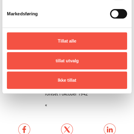
Forlist
Forliste 19. mars 1963 under slep utanfor
Markedsføring
Nova Scotia
Utfyllande
Etter 1929 var den på tre ekspedisjonar
opplysningar
for Richard Byrd til Antarktis, bl.a 1939/40
Tillat alle
1940-45 Krigsteneste mellom anna ved
Aust-Grønland
tillat utvalg
Tok Buskø» med frå Nordaust-Grønland til
Boston i september 1941.
Ikke tillat
Tok mannskapet frå «Polaris» (I) med frå
Hudsonstredet/Resolution Island etter
forliset i oktober 1942
«