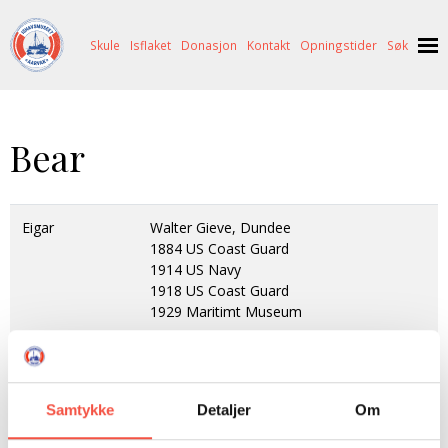
Skule
Isflaket
Donasjon
Kontakt
Opningstider
Søk
NYHENDE
Bear
OM OSS
HISTORIE
BESØK OSS
Eigar
Walter Gieve, Dundee
NETTBUTIKK
BILDE FRÅ MUSEET
FORTELLINGAR
1884 US Coast Guard
SKUTEKATALOG
UTSTILLINGAR
SVALBARD
1914 US Navy
1918 US Coast Guard
ARRANGEMENT
ARRANGEMENT
NORDØST-GRØNLAND
ISHAVSSKUTA AARVAK
1929 Maritimt Museum
UTLEIGE
UTLEIGE
SELFANGST
OVERVINTRINGSFANGST PÅ NORDAUST-GRØNLAND
Fartytype
3-masta skonnertskip
SKULE
HISTORIKK
PETER S. BRANDAL
RAGNAR THORSETH – LEVD LIV
Heimehamn
Dundee - San Francisco
Samtykke
Detaljer
Om
ISFLAKET
ISHAVSMUSEETS VENNER
BILDEGALLERI
SKULEBESØK
SVART GULL I BRANDAL CITY