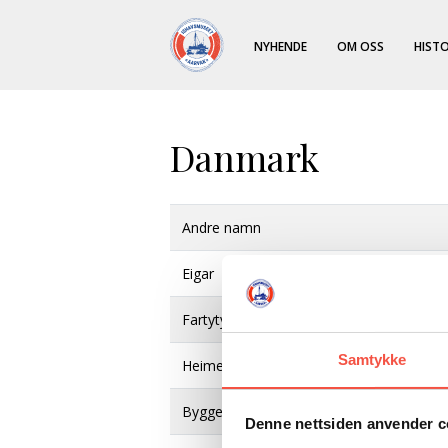
NYHENDE
OM OSS
HISTO
Danmark
Andre namn
Eigar
Fartytype
Samtykke
Heimehamn
Byggeverft
Denne nettsiden anvender c