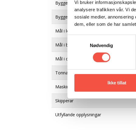
Vi bruker informasjonskapsler
Byggeår
analysere trafikken vår. Vi 
Byggematerial
sosiale medier, annonsering 
dem, eller som de har samlet
Mål i lengde, byggeår
Samtykkevalg
Mål i breidde, byggeår
Nødvendig
Mål i djupne, byggeår
Tonnasje
Ikke tillat
Maskin, orginalt
Skipperar
Utfyllande opplysningar