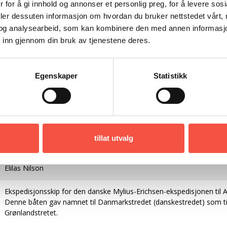
 for å gi innhold og annonser et personlig preg, for å levere sos
1855
deler dessuten informasjon om hvordan du bruker nettstedet vårt,
Tre (Furu/eik/teak)
og analysearbeid, som kan kombinere den med annen informasjon d
 inn gjennom din bruk av tjenestene deres.
122,3 fot
30,2 fot
Egenskaper
Statistikk
17,5 fot
377 brt
tillat utvalg
damp 48 nom.hk
Elilas Nilson
Ekspedisjonsskip for den danske Mylius-Erichsen-ekspedisjonen til 
Denne båten gav namnet til Danmarkstredet (danskestredet) som tid
Grønlandstretet.