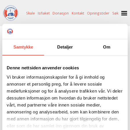
Skule
Isflaket
Donasjon
Kontakt
Opningstider
Søk
NYHENDE
Duen (II)
OM OSS
Samtykke
Detaljer
Om
HISTORIE
BESØK OSS
Eigar
1920 P/R Jakob Johannesen, Tromsø
NETTBUTIKK
BILDE FRÅ MUSEET
FORTELLINGAR
Denne nettsiden anvender cookies
Vi bruker informasjonskapsler for å gi innhold og
SKUTEKATALOG
UTSTILLINGAR
SVALBARD
Fartytype
Selfangar
annonser et personlig preg, for å levere sosiale
ARRANGEMENT
ARRANGEMENT
NORDØST-GRØNLAND
ISHAVSSKUTA AARVAK
mediefunksjoner og for å analysere trafikken vår. Vi deler
Reg. merke
T 7 T
dessuten informasjon om hvordan du bruker nettstedet
UTLEIGE
UTLEIGE
SELFANGST
OVERVINTRINGSFANGST PÅ NORDAUST-GRØNLAND
vårt, med partnerne våre innen sosiale medier,
Heimehamn
Tromsø
SKULE
HISTORIKK
PETER S. BRANDAL
RAGNAR THORSETH – LEVD LIV
annonsering og analysearbeid, som kan kombinere den
med annen informasjon du har gjort tilgjengelig for dem,
Byggeår
1905
ISFLAKET
ISHAVSMUSEETS VENNER
BILDEGALLERI
SKULEBESØK
SVART GULL I BRANDAL CITY
eller som de har samlet inn gjennom din bruk av