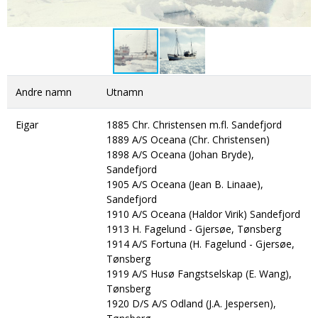
DONASJON
SAMARBEIDSMUSEUM
FARGELEGG
KONTAKT
PERSONVERNERKLÆRING
ISHAVSQUIZ
OPNINGSTIDER
FORTELLINGAR
Andre namn
Utnamn
Eigar
1885 Chr. Christensen m.fl. Sandefjord
1889 A/S Oceana (Chr. Christensen)
1898 A/S Oceana (Johan Bryde),
Sandefjord
1905 A/S Oceana (Jean B. Linaae),
Sandefjord
1910 A/S Oceana (Haldor Virik) Sandefjord
1913 H. Fagelund - Gjersøe, Tønsberg
1914 A/S Fortuna (H. Fagelund - Gjersøe,
Tønsberg
1919 A/S Husø Fangstselskap (E. Wang),
Tønsberg
1920 D/S A/S Odland (J.A. Jespersen),