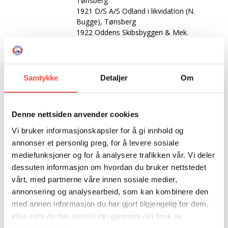
Tønsberg
1921 D/S A/S Odland i likvidation (N.
Bugge), Tønsberg
1922 Oddens Skibsbyggeri & Mek.
Verksted A/S, Grimstad
1923 Edw. Olsen, Arendal
1924 A/S Fotuna (H. Fagelund - Gjersøe,
Tønsberg
Samtykke
Detaljer
Om
1926 A/S Flid (H. Fagelund - Gjersøe),
Tønsberg
1927 Winge & Horntvedt, Sandefjord
Denne nettsiden anvender cookies
1928 Gustav Winge m.fl. Sandefjord
1931 Rieber & Co, Tromsø
Vi bruker informasjonskapsler for å gi innhold og
annonser et personlig preg, for å levere sosiale
Fartytype
Selfangar
mediefunksjoner og for å analysere trafikken vår. Vi deler
dessuten informasjon om hvordan du bruker nettstedet
Reg. merke
T 92 T
vårt, med partnerne våre innen sosiale medier,
annonsering og analysearbeid, som kan kombinere den
Heimehamn
Sandefjord - Tønsberg - Tromsø
med annen informasjon du har gjort tilgjengelig for dem,
eller som de har samlet inn gjennom din bruk av
Byggeverft
Framnes MV, Sandefjord