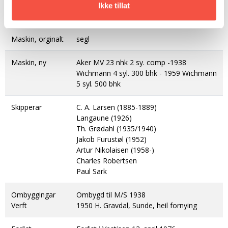
180 brt
Ikke tillat
187 brt
Maskin, orginalt
segl
Maskin, ny
Aker MV 23 nhk 2 sy. comp -1938
Wichmann 4 syl. 300 bhk - 1959 Wichmann
5 syl. 500 bhk
Skipperar
C. A. Larsen (1885-1889)
Langaune (1926)
Th. Grødahl (1935/1940)
Jakob Furustøl (1952)
Artur Nikolaisen (1958-)
Charles Robertsen
Paul Sark
Ombyggingar
Ombygd til M/S 1938
Verft
1950 H. Gravdal, Sunde, heil fornying