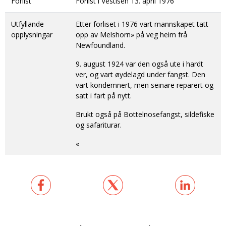
Forlist
Forlist i Vestisen 13. april 1976
Utfyllande
Etter forliset i 1976 vart mannskapet tatt
opplysningar
opp av Melshorn» på veg heim frå
Newfoundland.
9. august 1924 var den også ute i hardt
ver, og vart øydelagd under fangst. Den
vart kondemnert, men seinare reparert og
satt i fart på nytt.
Brukt også på Bottelnosefangst, sildefiske
og safariturar.
«