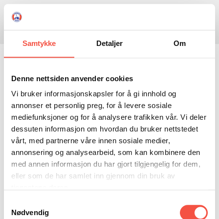
Skule
Isflaket
Donasjon
Kontakt
Opningstider
Søk
Samtykke
Detaljer
Om
NYHENDE
Haabet (III)
OM OSS
Denne nettsiden anvender cookies
Vi bruker informasjonskapsler for å gi innhold og
HISTORIE
BESØK OSS
annonser et personlig preg, for å levere sosiale
Eigar
Sivert Botolfsen
NETTBUTIKK
BILDE FRÅ MUSEET
FORTELLINGAR
mediefunksjoner og for å analysere trafikken vår. Vi deler
dessuten informasjon om hvordan du bruker nettstedet
SKUTEKATALOG
UTSTILLINGAR
SVALBARD
Fartytype
jakt
vårt, med partnerne våre innen sosiale medier,
ARRANGEMENT
ARRANGEMENT
NORDØST-GRØNLAND
ISHAVSSKUTA AARVAK
annonsering og analysearbeid, som kan kombinere den
Heimehamn
Tromsø
med annen informasjon du har gjort tilgjengelig for dem,
UTLEIGE
UTLEIGE
SELFANGST
OVERVINTRINGSFANGST PÅ NORDAUST-GRØNLAND
eller som de har samlet inn gjennom din bruk av
Tonnasje
51 brt
SKULE
HISTORIKK
PETER S. BRANDAL
RAGNAR THORSETH – LEVD LIV
tjenestene deres.
Maskin, orginalt
Segl
Samtykkevalg
ISFLAKET
ISHAVSMUSEETS VENNER
BILDEGALLERI
SKULEBESØK
SVART GULL I BRANDAL CITY
Nødvendig