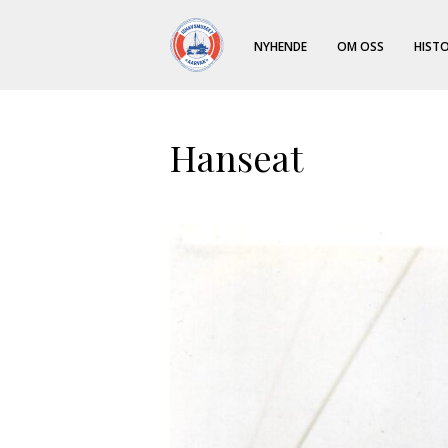
NYHENDE
OM OSS
HISTO
Hanseat