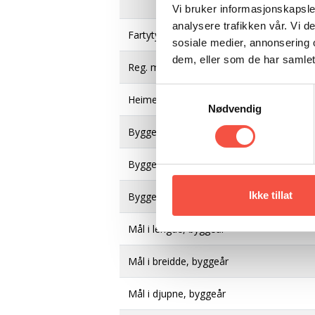
Vi bruker informasjonskapsler
analysere trafikken vår. Vi 
Fartytype
sosiale medier, annonsering 
dem, eller som de har samlet
Reg. merke
Samtykkevalg
Heimehamn
Nødvendig
Byggeverft
Byggeår
Ikke tillat
Byggematerial
Mål i lengde, byggeår
Mål i breidde, byggeår
Mål i djupne, byggeår