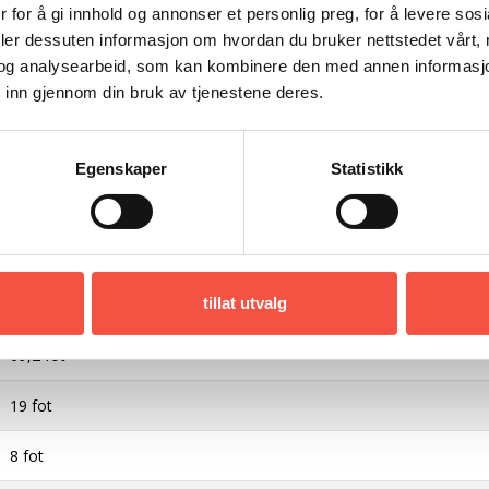
1931 A/S Rieber & Co, Tromsø
 for å gi innhold og annonser et personlig preg, for å levere sos
deler dessuten informasjon om hvordan du bruker nettstedet vårt,
Slupp
og analysearbeid, som kan kombinere den med annen informasjon d
 inn gjennom din bruk av tjenestene deres.
T 61 T
Tromsø
Egenskaper
Statistikk
Rosendal
1907
tillat utvalg
Tre
69,2 fot
19 fot
8 fot