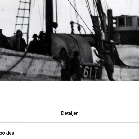
Detaljer
1907 Hans Absalonsen Toft, Glesvær/Bergen
1917 Karl Jakobsen, Tromsøysund
1921 Hans Jensen, Tromsø
ookies
1928 Theodor Grødahl, Tromsø