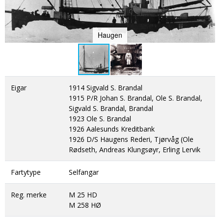
DONASJON
SAMARBEIDSMUSEUM
FARGELEGG
KONTAKT
PERSONVERNERKLÆRING
ISHAVSQUIZ
Haugen
OPNINGSTIDER
FORTELLINGAR
Eigar
1914 Sigvald S. Brandal
1915 P/R Johan S. Brandal, Ole S. Brandal,
Sigvald S. Brandal, Brandal
1923 Ole S. Brandal
1926 Aalesunds Kreditbank
1926 D/S Haugens Rederi, Tjørvåg (Ole
Rødseth, Andreas Klungsøyr, Erling Lervik
Fartytype
Selfangar
Reg. merke
M 25 HD
M 258 HØ