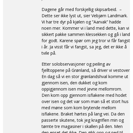
Dagene går med forskjellig skipsarbeid. –
Dette ser ikke lyst ut, sier Vebjørn Landmark.
Vi har tre dyr på kjølen og ”Aarvak” hadde
noen mer. Kommer vi i land med dette, kan vi
sikkert pakke sammen klessekken og gå i land
for godt. Karene spør om jeg tror vi får fangst
i år. Ja visst får vi fangst, sa jeg, det er ikke å
tvile på.
Etter solobservasjoner og peiling av
fjelltoppene på Grønland, så driver vi vestover.
En dag så vi en stor grønlandshval komme ut
gjennom isen, den dukket og kom
oppigjennom isen med jevne mellomrom.
Den kom opp gjennom isflakene med hodet
over isen og det var som man så et stort hus
med møne som kom brytende mellom
isflakene. Braket hørtes på lang vei. Da den
passerte skutene, tok jeg kragriflen min og
tømte tre magasiner i skallen på den. Men
den enset det ikke. Den gikk opp og ned til