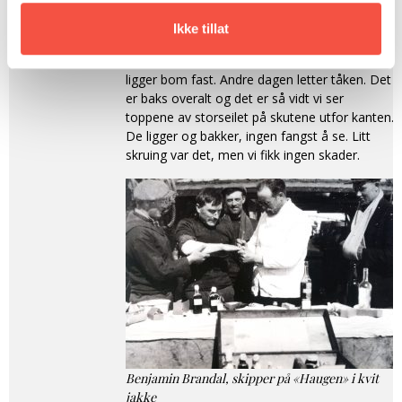
isforhold var østenfor, og han får vite
hvorledes de var vestenfor. Vi bestemmer oss
Ikke tillat
for å ikke gå ut av isen, men ligge stille.
Skodden kom og isen satte sammen, så vi
ligger bom fast. Andre dagen letter tåken. Det
er baks overalt og det er så vidt vi ser
toppene av storseilet på skutene utfor kanten.
De ligger og bakker, ingen fangst å se. Litt
skruing var det, men vi fikk ingen skader.
Benjamin Brandal, skipper på «Haugen» i kvit
jakke