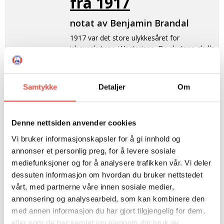
fra 1917
notat av Benjamin Brandal
1917 var det store ulykkesåret for
ishavsskutene i Vesterisen. Da skutene skulle
gjøre seg klar kom rederen, Sigvald Brandal
og sa: Der er så vanskelig med kull, at jeg får
bare en kullast til hver skute. Dere får velge
Samtykke
Detaljer
Om
enten dere vil gå i Vesterisen eller
Danskestredet!
Johan Runne som var skipper på S.S
Denne nettsiden anvender cookies
”Lysningen” valgte å gå i Vesterisen, mens jeg
Vi bruker informasjonskapsler for å gi innhold og
som førte S.S ”Haugen” valgte å gå tidlig til
Danskestredet.
annonser et personlig preg, for å levere sosiale
mediefunksjoner og for å analysere trafikken vår. Vi deler
Første dagene av mai gikk vi ut fra Ålesund og
dessuten informasjon om hvordan du bruker nettstedet
satte kurs for den 68 grader N.B. Da vi kom
vårt, med partnerne våre innen sosiale medier,
inn under isen gikk vi vest langs iskanten og så
annonsering og analysearbeid, som kan kombinere den
etter fangst og mulig vrakgods efter de
med annen informasjon du har gjort tilgjengelig for dem,
forliste selfangere. Vi fortsatte da vestover og
var like ned på den 62 gr. N. Br. Men intet
eller som de har samlet inn gjennom din bruk av