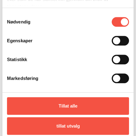
vrakgods var å se. Vi gikk nordover igjen. Vi så
tjenestene deres.
fangst inne på isen utfor Løvørna på den 64
Samtykkevalg
gr. N. Br. Vi forsøkte å komme inn til fangsten,
Nødvendig
men det nyttet ikke, isbaksen var for tett og
isen driver vestover og fangsten vil ligge på
tilbake og søke nordover. Vi ligger her og
Egenskaper
mover og bakker, og venter på at
isforholdene skal bedre seg. Da det viser seg
etter en stund at isforholdene er likedan, og
Statistikk
flere skuter er kommet, bestemmer vi oss for
å gå nordover. Da vi kom for Kap Dan eller på
den N.Br. 65 grader, traff vi S.S. ”Aarvak” som
Markedsføring
kom hjemmefra. Der rives en slakke i isen,
rett inn gjennom isen fra kanten. Alle skutene
går for full fart inn gjennom slakken.
Der var noen dyr og de blev nesten tatt i
Tillat alle
flukten. Skodden kom på ny sigende og alle
skutene kjører ut for kanten igjen. Jeg går bort
til ”Aarvak” og praier skipper Vebjørn
tillat utvalg
Landmark. Jeg får vite hvorledes fangst og