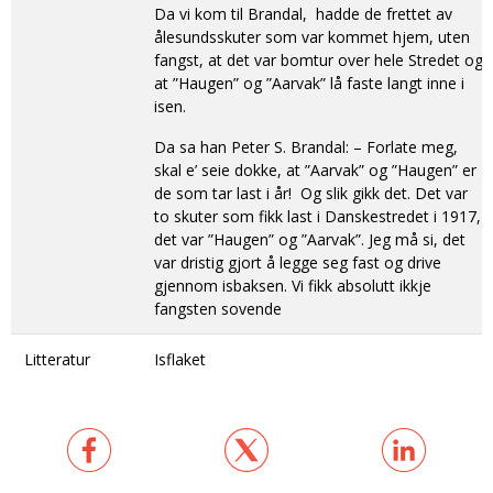
Da vi kom til Brandal, hadde de frettet av
ålesundsskuter som var kommet hjem, uten
fangst, at det var bomtur over hele Stredet og
at ”Haugen” og ”Aarvak” lå faste langt inne i
isen.
Da sa han Peter S. Brandal: – Forlate meg,
skal e’ seie dokke, at ”Aarvak” og ”Haugen” er
de som tar last i år! Og slik gikk det. Det var
to skuter som fikk last i Danskestredet i 1917,
det var ”Haugen” og ”Aarvak”. Jeg må si, det
var dristig gjort å legge seg fast og drive
gjennom isbaksen. Vi fikk absolutt ikkje
fangsten sovende
Litteratur
Isflaket