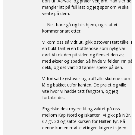
bort til ”Aarvak” og praier Vebjørn. Han sier de
mangler litt på full last og jeg spør om vi skal
vente på dem.
– Nei, bare gå og hils hjem, og si at vi
kommer snart etter.
Vi kom oss så vidt ut, gikk østover i tett tåke. I
en bukt fant vi en bottlenose som nylig var
død. Vi tok den på siden og flenset den av,
med økser og spader. Så hivde vi felden inn på
dekk, og det vart 20 tønner spekk på den.
Vi fortsatte østover og traff alle skutene som
lå og bakket utfor kanten. De praiet og ville
vite hvor vi hadde tatt fangsten, og jeg
fortalte det.
Engelske destroyere lå og vaktet på oss
mellom Kap Nord og iskanten. Vi gikk på NBr.
67 gr. 30 og satte kursen for Halten fyr. På
denne kursen møtte vi ingen krigere i sjøen.