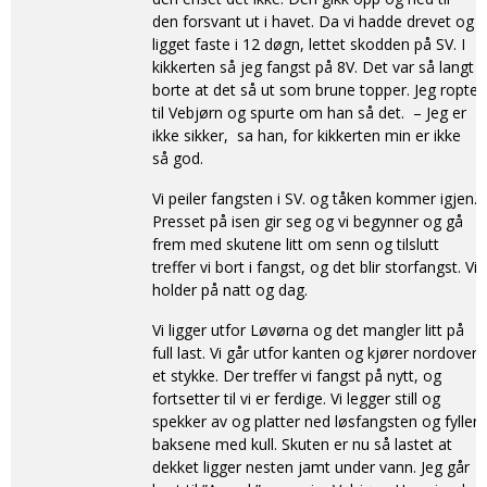
den forsvant ut i havet. Da vi hadde drevet og
ligget faste i 12 døgn, lettet skodden på SV. I
kikkerten så jeg fangst på 8V. Det var så langt
borte at det så ut som brune topper. Jeg ropte
til Vebjørn og spurte om han så det. – Jeg er
ikke sikker, sa han, for kikkerten min er ikke
så god.
Vi peiler fangsten i SV. og tåken kommer igjen.
Presset på isen gir seg og vi begynner og gå
frem med skutene litt om senn og tilslutt
treffer vi bort i fangst, og det blir storfangst. Vi
holder på natt og dag.
Vi ligger utfor Løvørna og det mangler litt på
full last. Vi går utfor kanten og kjører nordover
et stykke. Der treffer vi fangst på nytt, og
fortsetter til vi er ferdige. Vi legger still og
spekker av og platter ned løsfangsten og fyller
baksene med kull. Skuten er nu så lastet at
dekket ligger nesten jamt under vann. Jeg går