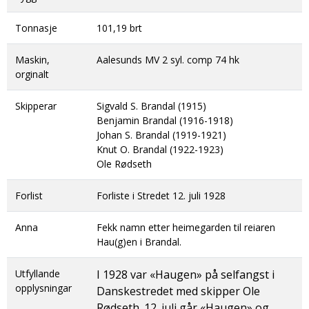
Tonnasje
101,19 brt
Maskin,
Aalesunds MV 2 syl. comp 74 hk
orginalt
Skipperar
Sigvald S. Brandal (1915)
Benjamin Brandal (1916-1918)
Johan S. Brandal (1919-1921)
Knut O. Brandal (1922-1923)
Ole Rødseth
Forlist
Forliste i Stredet 12. juli 1928
Anna
Fekk namn etter heimegarden til reiaren
Hau(g)en i Brandal.
Utfyllande
I 1928 var «Haugen» på selfangst i
opplysningar
Danskestredet med skipper Ole
Rødseth. 12. juli går «Haugen» og