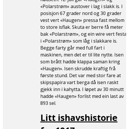
«Polarstrøm» austover i lag i slakk is. I
posisjon 67 grader nord og 30 grader
vest vert «Haugen» pressa fast mellom
to store isflak. Skuta er berre få meter
bak «Polarstrøm», og ein wire vert festa
i «Polarstrøm» som låg i slakkare is.
Begge farty går med full fart i
maskinen, men det er til lite nytte. Isen
som brått hadde klappa saman kring
«Haugen». Isen skrudde kraftig frå
første stund. Det var med stor fare at
skipspapira vart berga då isen raskt
gjekk inn i kahytta. I løpet av 30 minutt
hadde «Haugen» forlist med ein last av
893 sel.
Litt ishavshistorie