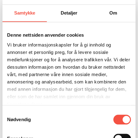
DONASJON
SAMARBEIDSMUSEUM
FARGELEGG
KONTAKT
PERSONVERNERKLÆRING
ISHAVSQUIZ
Samtykke
Detaljer
Om
Eigar
1912 Nils J. Sandøy og Peder J. Sandøy,
OPNINGSTIDER
FORTELLINGAR
Sandøy i Romsdal
Denne nettsiden anvender cookies
Reg. merke
M 35 SØ
Vi bruker informasjonskapsler for å gi innhold og
annonser et personlig preg, for å levere sosiale
Heimehamn
Sandøy
mediefunksjoner og for å analysere trafikken vår. Vi deler
Byggeverft
Gemsenhavn, Hardanger
dessuten informasjon om hvordan du bruker nettstedet
vårt, med partnerne våre innen sosiale medier,
Byggeår
1907
annonsering og analysearbeid, som kan kombinere den
med annen informasjon du har gjort tilgjengelig for dem,
Byggematerial
Tre
eller som de har samlet inn gjennom din bruk av
tjenestene deres.
Mål i lengde,
64,3 fot
Samtykkevalg
byggeår
Nødvendig
Mål i lengde
70 fot
etter