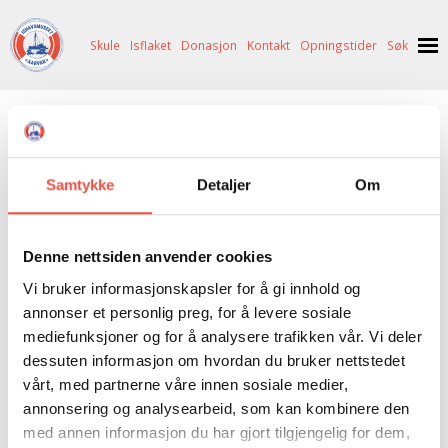
Skule
Isflaket
Donasjon
Kontakt
Opningstider
Søk
NYHENDE
Ingi
OM OSS
Samtykke
Detaljer
Om
HISTORIE
BESØK OSS
Eigar
1920 A. Brodtkorb, Vardø
NETTBUTIKK
BILDE FRÅ MUSEET
FORTELLINGAR
Denne nettsiden anvender cookies
SKUTEKATALOG
UTSTILLINGAR
SVALBARD
Reg. merke
F 22 V
Vi bruker informasjonskapsler for å gi innhold og
ARRANGEMENT
ARRANGEMENT
NORDØST-GRØNLAND
ISHAVSSKUTA AARVAK
annonser et personlig preg, for å levere sosiale
Heimehamn
Vardø
mediefunksjoner og for å analysere trafikken vår. Vi deler
UTLEIGE
UTLEIGE
SELFANGST
OVERVINTRINGSFANGST PÅ NORDAUST-GRØNLAND
dessuten informasjon om hvordan du bruker nettstedet
Byggeverft
Vadsø
SKULE
HISTORIKK
PETER S. BRANDAL
RAGNAR THORSETH – LEVD LIV
vårt, med partnerne våre innen sosiale medier,
annonsering og analysearbeid, som kan kombinere den
Byggeår
1898
ISFLAKET
ISHAVSMUSEETS VENNER
BILDEGALLERI
SKULEBESØK
SVART GULL I BRANDAL CITY
med annen informasjon du har gjort tilgjengelig for dem,