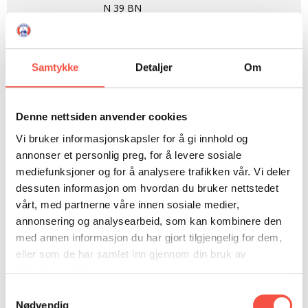
N 39 BN
Heimehamn
Ålesund - Tromsø - Skånland
Samtykke
Detaljer
Om
Byggeverft
Bygd i Ålesund
Byggeår
1889
Denne nettsiden anvender cookies
Byggematerial
Tre
Vi bruker informasjonskapsler for å gi innhold og
annonser et personlig preg, for å levere sosiale
Mål i lengde,
54,1 fot
mediefunksjoner og for å analysere trafikken vår. Vi deler
byggeår
dessuten informasjon om hvordan du bruker nettstedet
vårt, med partnerne våre innen sosiale medier,
Mål i breidde,
18 fot
annonsering og analysearbeid, som kan kombinere den
byggeår
med annen informasjon du har gjort tilgjengelig for dem,
eller som de har samlet inn gjennom din bruk av
Mål i djupne,
6,1 fot
tjenestene deres.
byggeår
Samtykkevalg
Tonnasje
31,16 brt
Nødvendig