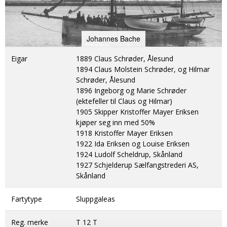
DONASJON
SAMARBEIDSMUSEUM
FARGELEGG
KONTAKT
PERSONVERNERKLÆRING
ISHAVSQUIZ
Johannes Bache
OPNINGSTIDER
FORTELLINGAR
Eigar
1889 Claus Schrøder, Ålesund
1894 Claus Molstein Schrøder, og Hilmar
Schrøder, Ålesund
1896 Ingeborg og Marie Schrøder
(ektefeller til Claus og Hilmar)
1905 Skipper Kristoffer Mayer Eriksen
kjøper seg inn med 50%
1918 Kristoffer Mayer Eriksen
1922 Ida Eriksen og Louise Eriksen
1924 Ludolf Scheldrup, Skånland
1927 Schjelderup Sælfangstrederi AS,
Skånland
Fartytype
Sluppgaleas
Reg. merke
T 12 T