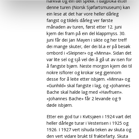
narkval og ein del spekk. I dagboka etter
denne turen (Norsk Sjøfartsmuseum) kan
ein lese at det har vore heller dårleg
fangst og tildels dårleg ver første
månaden av turen, først etter 12. juni
kjem dei fram på ein del klappmyss. 30.
juni får dei Jan Mayen i sikte og her treff
dei mange skuter, der dei bl.a er på besøk
ombord i «Sleipner» og «Minna». Sidan det
var lite sel og sjå vel dei å gå ut av isen for
å fangste bjørn. Neste morgon kjem dei til
nokre isflorer og krokar seg gjennom
desse for å leite etter isbjørn. «Minna» og
«Gunhild» skal fangste i lag, og «Johannes
Bache skal halde lag med «Havfruen».
«Johannes Bache» får 2 levande og 9
døde isbjørn.
Etter ein god tur i Kvitsjøen i 1924 vart det
heller dårlege turar i Vesterisen i 1925 og
1926. I 1927 vert ishuda teken av skuta og
den vert vidare brukt til fraktefarty. Skuta