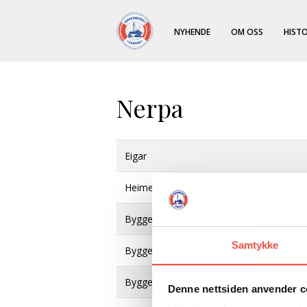
NYHENDE
OM OSS
HISTO
Nerpa
Eigar
Heimehamn
Byggeverft
Samtykke
Byggeår
Byggematerial
Denne nettsiden anvender c