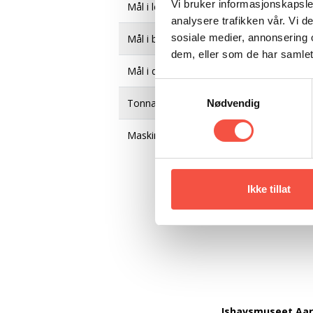
Vi bruker informasjonskapsler
Mål i lengde, byggeår
analysere trafikken vår. Vi 
sosiale medier, annonsering 
Mål i breidde, byggeår
dem, eller som de har samlet
Mål i djupne, byggeår
Samtykkevalg
Tonnasje
Nødvendig
Maskin, orginalt
Ikke tillat
Ishavsmuseet Aa