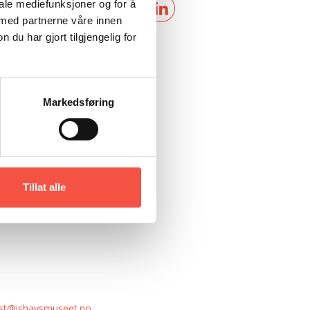
iale mediefunksjoner og for å
 med partnerne våre innen
u har gjort tilgjengelig for
Markedsføring
Tillat alle
st@ishavsmuseet.no