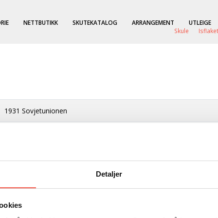
RIE
NETTBUTIKK
SKUTEKATALOG
ARRANGEMENT
UTLEIGE
Skule
Isflake
1931 Sovjetunionen
Murmansk
Bolsønes
Detaljer
1931
Tre
ookies