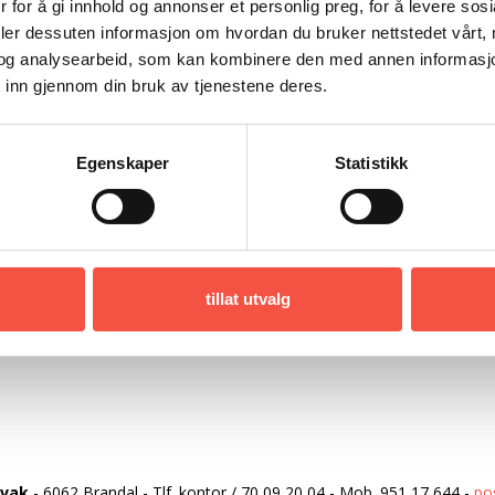
 for å gi innhold og annonser et personlig preg, for å levere sos
100,4 fot
deler dessuten informasjon om hvordan du bruker nettstedet vårt,
og analysearbeid, som kan kombinere den med annen informasjon d
22,8 fot
 inn gjennom din bruk av tjenestene deres.
11,9 fot
172,8 brt
Egenskaper
Statistikk
Bolinder
tillat utvalg
rvak
-
6062 Brandal
-
Tlf. kontor
/
70 09 20 04
-
Mob.
951 17 644
-
po