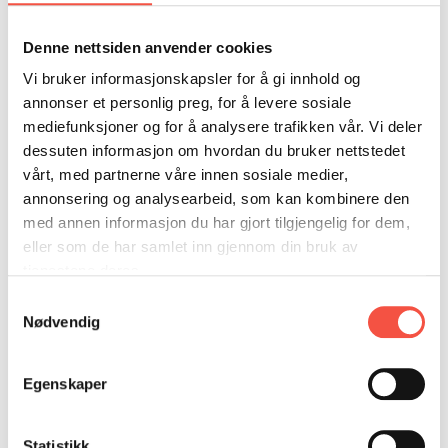
Heimehamn
Ibestad - Gratangen
DONASJON
SAMARBEIDSMUSEUM
FARGELEGG
KONTAKT
PERSONVERNERKLÆRING
ISHAVSQUIZ
Byggeverft
Nils Skandfer Båtbyggeri, Kulstadsjøen
Denne nettsiden anvender cookies
OPNINGSTIDER
FORTELLINGAR
Vi bruker informasjonskapsler for å gi innhold og
Byggeår
1915
annonser et personlig preg, for å levere sosiale
mediefunksjoner og for å analysere trafikken vår. Vi deler
Byggematerial
Tre
dessuten informasjon om hvordan du bruker nettstedet
vårt, med partnerne våre innen sosiale medier,
Mål i lengde,
64 fot
annonsering og analysearbeid, som kan kombinere den
byggeår
med annen informasjon du har gjort tilgjengelig for dem,
eller som de har samlet inn gjennom din bruk av
Mål i lengde
74 fot
tjenestene deres.
etter
ombygging
Samtykkevalg
Nødvendig
Mål i breidde,
19 fot
byggeår
Egenskaper
Mål i djupne,
8,1 fot
byggeår
Statistikk