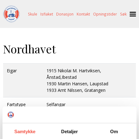
Skule
Isflaket
Donasjon
Kontakt
Opningstider
Søk
NYHENDE
Nordhavet
OM OSS
HISTORIE
BESØK OSS
Eigar
1915 Nikolai M. Hartviksen,
NETTBUTIKK
BILDE FRÅ MUSEET
FORTELLINGAR
Ånstad,Ibestad
SKUTEKATALOG
UTSTILLINGAR
SVALBARD
1930 Martin Hansen, Laupstad
1933 Arnt Nilssen, Gratangen
ARRANGEMENT
ARRANGEMENT
NORDØST-GRØNLAND
ISHAVSSKUTA AARVAK
Fartytype
Selfangar
UTLEIGE
UTLEIGE
SELFANGST
OVERVINTRINGSFANGST PÅ NORDAUST-GRØNLAND
SKULE
HISTORIKK
PETER S. BRANDAL
RAGNAR THORSETH – LEVD LIV
Reg. merke
T 62 I
T 36 G
ISFLAKET
ISHAVSMUSEETS VENNER
BILDEGALLERI
SKULEBESØK
SVART GULL I BRANDAL CITY
Samtykke
Detaljer
Om