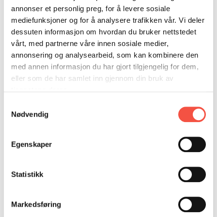
Reg. merke
F 35 A
DONASJON
SAMARBEIDSMUSEUM
FARGELEGG
annonser et personlig preg, for å levere sosiale
F-69-KD (1952)
KONTAKT
PERSONVERNERKLÆRING
ISHAVSQUIZ
mediefunksjoner og for å analysere trafikken vår. Vi deler
dessuten informasjon om hvordan du bruker nettstedet
Byggeverft
Johan Drages båtbyggeri, Rognan
OPNINGSTIDER
FORTELLINGAR
vårt, med partnerne våre innen sosiale medier,
annonsering og analysearbeid, som kan kombinere den
Byggeår
1950
med annen informasjon du har gjort tilgjengelig for dem,
Byggematerial
Tre
eller som de har samlet inn gjennom din bruk av
tjenestene deres.
Mål i lengde,
70,6 fot
Samtykkevalg
byggeår
Nødvendig
Mål i breidde,
20,8 fot
byggeår
Egenskaper
Mål i djupne,
8,4 fot
Statistikk
byggeår
Tonnasje
81,02 brt 1952
Markedsføring