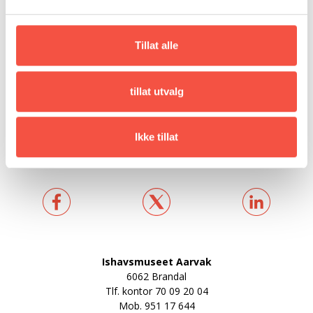
Maskin, orginalt
Hjelset 120 hk
Maskin, ny
2x117 hk Penta diesel 1960
Tillat alle
Skipperar
Johan Hammari
Julius Johnsen (1952)
tillat utvalg
Ombyggingar
1951 Reparert ved Svolvær mek. etter
Verft
forlis og heving
Ikke tillat
1960 ny maskin ved Ulstein mek. Verksted
Ishavsmuseet Aarvak
6062 Brandal
Tlf. kontor
70 09 20 04
Mob.
951 17 644