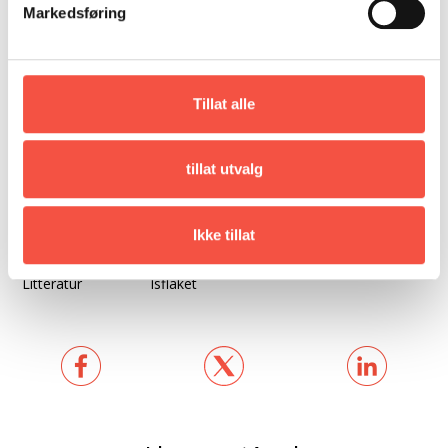
Markedsføring
Mål i djupne,
16,3 fot
byggeår
Tonnasje
560 brt
Tillat alle
579 brt
tillat utvalg
Maskin, orginalt
Moss V&D 189 nhk
Maskin, ny
1967 3x Blackstone DM tilsaman 3000
Ikke tillat
bhk
Litteratur
Isflaket