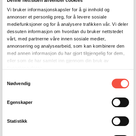
Denne nettsiden anvender cookies
DONASJON
SAMARBEIDSMUSEUM
FARGELEGG
Vi bruker informasjonskapsler for å gi innhold og
KONTAKT
PERSONVERNERKLÆRING
ISHAVSQUIZ
annonser et personlig preg, for å levere sosiale
OPNINGSTIDER
Eigar
FORTELLINGAR
Norsk Bjergingskompagni A/S, Bergen
mediefunksjoner og for å analysere trafikken vår. Vi deler
dessuten informasjon om hvordan du bruker nettstedet
Byggeverft
Moss Værft og Dok
vårt, med partnerne våre innen sosiale medier,
annonsering og analysearbeid, som kan kombinere den
Byggeår
1948
med annen informasjon du har gjort tilgjengelig for dem,
eller som de har samlet inn gjennom din bruk av
Byggematerial
Stål
tjenestene deres.
Samtykkevalg
Mål i lengde,
154,9 fot
Nødvendig
byggeår
Mål i lengde
167,2 fot
Egenskaper
etter
ombygging
Statistikk
Mål i breidde,
29,7 fot
byggeår