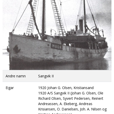
DONASJON
SAMARBEIDSMUSEUM
FARGELEGG
KONTAKT
PERSONVERNERKLÆRING
ISHAVSQUIZ
OPNINGSTIDER
FORTELLINGAR
Andre namn
Sangvik II
Eigar
1920 Johan G. Olsen, Kristiansand
1920 A/S Sangvik II (Johan G. Olsen, Ole
Richard Olsen, Syvert Pedersen, Reinert
Andreassen, A. Ekeberg, Andreas
Krisiansen, O. Danielsen, Joh. A. Nilsen og