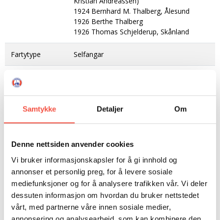
Kristian Andreassen)
1924 Bernhard M. Thalberg, Ålesund
1926 Berthe Thalberg
1926 Thomas Schjelderup, Skånland
Fartytype
Selfangar
Reg. merke
M 80 A (1924)
N 77 BN (1926)
Samtykke
Detaljer
Om
Heimehamn
Kristiansand - Ålesund
Byggeverft
Høllen Skibsverft A/S, Høllen
Denne nettsiden anvender cookies
Byggeår
1920
Vi bruker informasjonskapsler for å gi innhold og
annonser et personlig preg, for å levere sosiale
Byggematerial
Tre
mediefunksjoner og for å analysere trafikken vår. Vi deler
dessuten informasjon om hvordan du bruker nettstedet
Mål i lengde,
101 fot
vårt, med partnerne våre innen sosiale medier,
byggeår
annonsering og analysearbeid, som kan kombinere den