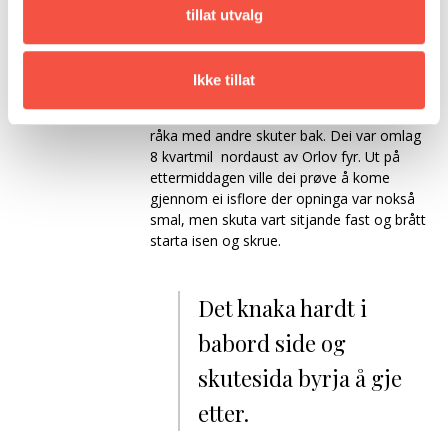
Forlist
Forliste i Kvitsjøen 3. april 1928
tillat utvalg
Utfyllande
3. april 1928 hadde «Storsælen» fanga ei
opplysningar
tid, og dei hadde inne 6070 sel. Men dei
Ikke tillat
hadde plass til litt til. «Storsælen» var av
dei større skutene og gjekk såleis i front i
råka med andre skuter bak. Dei var omlag
8 kvartmil nordaust av Orlov fyr. Ut på
ettermiddagen ville dei prøve å kome
gjennom ei isflore der opninga var nokså
smal, men skuta vart sitjande fast og brått
starta isen og skrue.
Det knaka hardt i
babord side og
skutesida byrja å gje
etter.