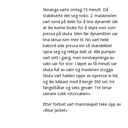
Skruinga varte omlag 15 minutt. Då
stabiliserte det seg noko. 2. maskinisten
vart send på dekk for å tine dynamitt slik
at dei kunne bruke for å skyte isen som
pressa på skuta. Men før dynamitten var
tina skrua isen meir til. No vart heile
babord side pressa inn så skandekket
opna seg og rekkja datt ut. Alle pumper
vart sett i gang, men innstrøyminga av
vatn var for stor. I løpet av få minutt var
skuta full av vatn og maskinen stogga.
Skuta vart halden oppe av ispresse ei tid,
og dei lukkast med å berge 300 sel, tre
fangstbåtar og seks gevær. Tre timar
seinare sokk «Storsælen».
Etter forliset vart mannskapet teke opp av
«Blue Jacket»