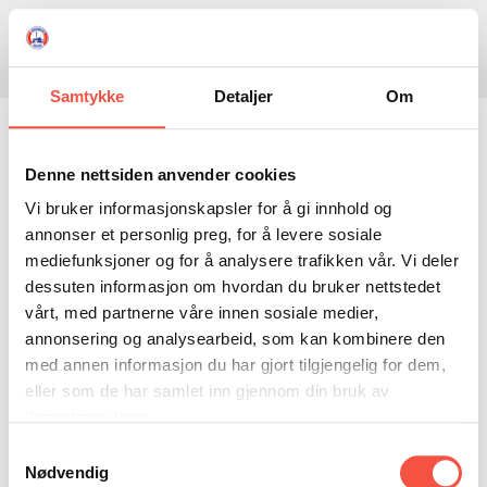
Skule
Isflaket
Donasjon
Kontakt
Opningstider
Søk
Samtykke
Detaljer
Om
NYHENDE
Svanen
OM OSS
Denne nettsiden anvender cookies
Vi bruker informasjonskapsler for å gi innhold og
HISTORIE
BESØK OSS
annonser et personlig preg, for å levere sosiale
Eigar
J. D. F. Mack
NETTBUTIKK
BILDE FRÅ MUSEET
FORTELLINGAR
mediefunksjoner og for å analysere trafikken vår. Vi deler
dessuten informasjon om hvordan du bruker nettstedet
SKUTEKATALOG
UTSTILLINGAR
SVALBARD
Fartytype
Skøyte
vårt, med partnerne våre innen sosiale medier,
ARRANGEMENT
ARRANGEMENT
NORDØST-GRØNLAND
ISHAVSSKUTA AARVAK
annonsering og analysearbeid, som kan kombinere den
Heimehamn
Tromsø
med annen informasjon du har gjort tilgjengelig for dem,
UTLEIGE
UTLEIGE
SELFANGST
OVERVINTRINGSFANGST PÅ NORDAUST-GRØNLAND
eller som de har samlet inn gjennom din bruk av
Byggematerial
Tre
SKULE
HISTORIKK
PETER S. BRANDAL
RAGNAR THORSETH – LEVD LIV
tjenestene deres.
Skipperar
Salve Olsen 1871
Samtykkevalg
ISFLAKET
ISHAVSMUSEETS VENNER
BILDEGALLERI
SKULEBESØK
SVART GULL I BRANDAL CITY
Henning Andreassen, 1872
Nødvendig