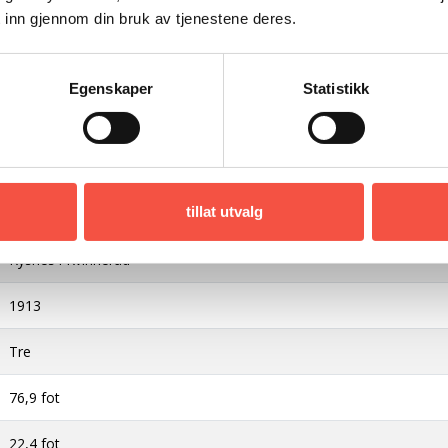
1913 John Orseth P/R, Kristiansund
 inn gjennom din bruk av tjenestene deres.
1918 Martin Evjen, Tromsdalen
1926 Alfred Sivertsen P/R, Tromsø
1931 Jakob Krane P/R, Tromsø
Egenskaper
Statistikk
seglkutter
T 64 T
tillat utvalg
Tromsø
Kysnes i Kvinherad
1913
Tre
76,9 fot
22,4 fot