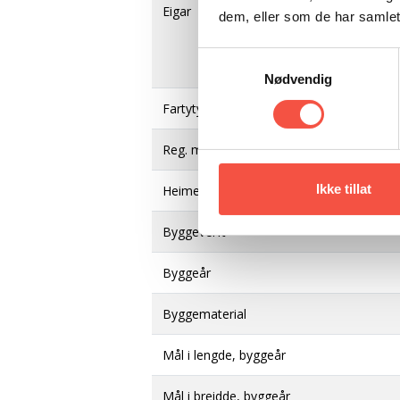
Eigar
dem, eller som de har samlet
Samtykkevalg
Nødvendig
Fartytype
Reg. merke
Ikke tillat
Heimehamn
Byggeverft
Byggeår
Byggematerial
Mål i lengde, byggeår
Mål i breidde, byggeår