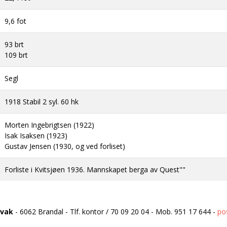
9,6 fot
93 brt
109 brt
Segl
1918 Stabil 2 syl. 60 hk
Morten Ingebrigtsen (1922)
Isak Isaksen (1923)
Gustav Jensen (1930, og ved forliset)
Forliste i Kvitsjøen 1936. Mannskapet berga av Quest""
rvak
-
6062 Brandal
-
Tlf. kontor
/
70 09 20 04
-
Mob.
951 17 644
-
po