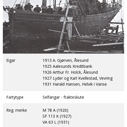
DONASJON
SAMARBEIDSMUSEUM
FARGELEGG
KONTAKT
PERSONVERNERKLÆRING
ISHAVSQUIZ
OPNINGSTIDER
FORTELLINGAR
Eigar
1913 A. Gjørven, Ålesund
1925 Aalesunds Kreditbank
1926 Arthur Fr. Holck, Ålesund
1927 Lyder og Karl Kvellestad, Vevring
1931 Harald Hansen, Helvik i Vanse
Fartytype
Selfangar - frakteskute
Reg. merke
M 78 A (1920)
SF 113 K (1927)
VA 63 L (1931)