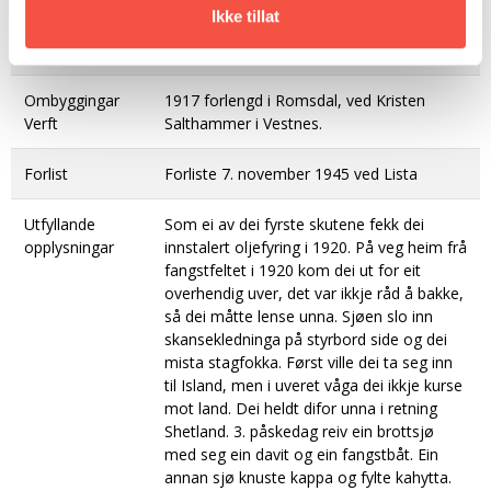
Carl Slinning (1918-1920)
Ikke tillat
M. K. Eide (1921)
Solevåg (1922)
Ombyggingar
1917 forlengd i Romsdal, ved Kristen
Verft
Salthammer i Vestnes.
Forlist
Forliste 7. november 1945 ved Lista
Utfyllande
Som ei av dei fyrste skutene fekk dei
opplysningar
innstalert oljefyring i 1920. På veg heim frå
fangstfeltet i 1920 kom dei ut for eit
overhendig uver, det var ikkje råd å bakke,
så dei måtte lense unna. Sjøen slo inn
skansekledninga på styrbord side og dei
mista stagfokka. Først ville dei ta seg inn
til Island, men i uveret våga dei ikkje kurse
mot land. Dei heldt difor unna i retning
Shetland. 3. påskedag reiv ein brottsjø
med seg ein davit og ein fangstbåt. Ein
annan sjø knuste kappa og fylte kahytta.