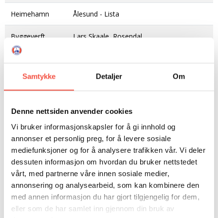
Heimehamn
Ålesund - Lista
Byggeverft
Lars Skaale, Rosendal
Byggeår
1913
Samtykke
Detaljer
Om
Byggematerial
Tre
Mål i lengde,
69,3 fot
Denne nettsiden anvender cookies
byggeår
Vi bruker informasjonskapsler for å gi innhold og
Mål i lengde
82,8 fot
annonser et personlig preg, for å levere sosiale
etter
mediefunksjoner og for å analysere trafikken vår. Vi deler
ombygging
dessuten informasjon om hvordan du bruker nettstedet
vårt, med partnerne våre innen sosiale medier,
Mål i breidde,
19,5 fot
annonsering og analysearbeid, som kan kombinere den
byggeår
med annen informasjon du har gjort tilgjengelig for dem,
eller som de har samlet inn gjennom din bruk av
Mål i breidde
19,6 fot