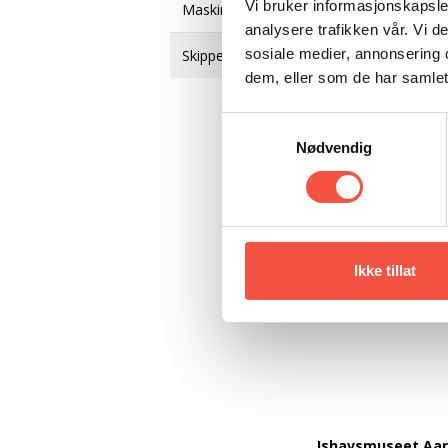
Vi bruker informasjonskapsler
Maskin, ny
analysere trafikken vår. Vi 
sosiale medier, annonsering 
Skipperar
dem, eller som de har samlet
Samtykkevalg
Nødvendig
Ikke tillat
Ishavsmuseet Aa