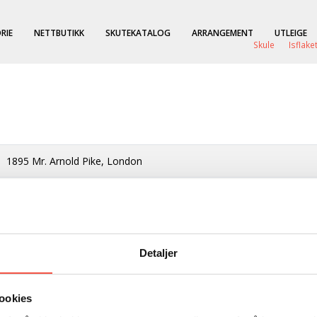
RIE
NETTBUTIKK
SKUTEKATALOG
ARRANGEMENT
UTLEIGE
Skule
Isflake
1895 Mr. Arnold Pike, London
Arendal
1894/95
Detaljer
Tre
210 brt
ookies