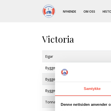
NYHENDE
OM OSS
HISTO
Victoria
Eigar
Byggeverft
Byggeår
Samtykke
Byggematerial
Tonnasje
Denne nettsiden anvender c