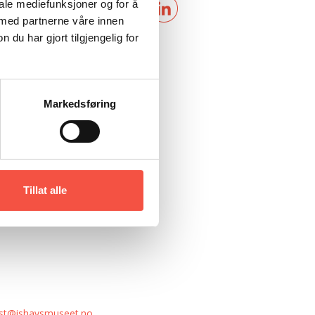
iale mediefunksjoner og for å
 med partnerne våre innen
u har gjort tilgjengelig for
Markedsføring
Tillat alle
st@ishavsmuseet.no