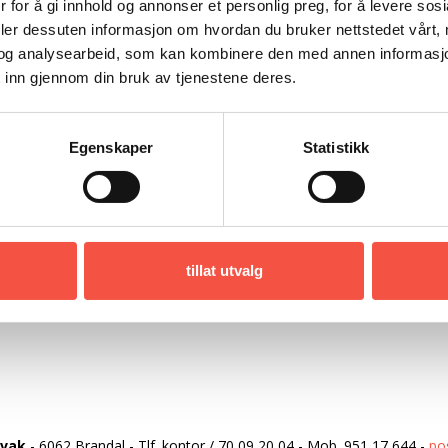
 for å gi innhold og annonser et personlig preg, for å levere sos
Damp
deler dessuten informasjon om hvordan du bruker nettstedet vårt,
og analysearbeid, som kan kombinere den med annen informasjon d
Nilsen (1895)
 inn gjennom din bruk av tjenestene deres.
Egenskaper
Statistikk
tillat utvalg
rvak
-
6062 Brandal
-
Tlf. kontor
/
70 09 20 04
-
Mob.
951 17 644
-
po