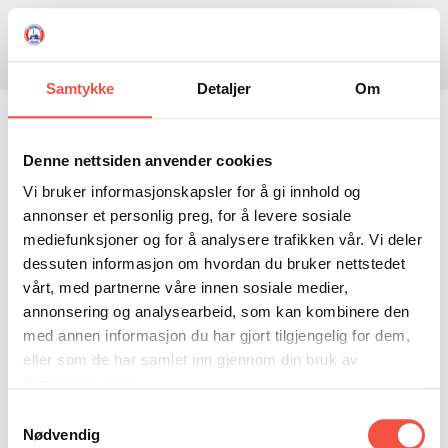
Skule
Isflaket
Donasjon
Kontakt
Opningstider
Søk
Samtykke
Detaljer
Om
NYHENDE
Ingen bilder funnet for
OM OSS
Denne nettsiden anvender cookies
Vi bruker informasjonskapsler for å gi innhold og
HISTORIE
BESØK OSS
"Bjørn Berland"
annonser et personlig preg, for å levere sosiale
NETTBUTIKK
BILDE FRÅ MUSEET
FORTELLINGAR
mediefunksjoner og for å analysere trafikken vår. Vi deler
dessuten informasjon om hvordan du bruker nettstedet
SKUTEKATALOG
UTSTILLINGAR
SVALBARD
vårt, med partnerne våre innen sosiale medier,
ARRANGEMENT
ARRANGEMENT
NORDØST-GRØNLAND
ISHAVSSKUTA AARVAK
annonsering og analysearbeid, som kan kombinere den
med annen informasjon du har gjort tilgjengelig for dem,
UTLEIGE
UTLEIGE
SELFANGST
OVERVINTRINGSFANGST PÅ NORDAUST-GRØNLAND
eller som de har samlet inn gjennom din bruk av
SKULE
HISTORIKK
PETER S. BRANDAL
RAGNAR THORSETH – LEVD LIV
tjenestene deres.
Samtykkevalg
ISFLAKET
ISHAVSMUSEETS VENNER
BILDEGALLERI
SKULEBESØK
SVART GULL I BRANDAL CITY
Nødvendig