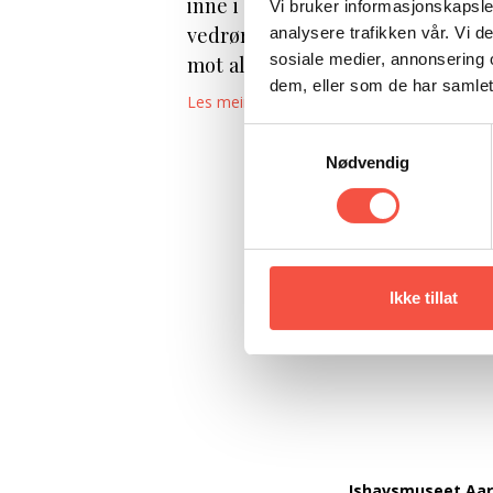
inne i bildet, då Norge hadde vor
Vi bruker informasjonskapsler
vedrørande utnytting av naturress
analysere trafikken vår. Vi 
sosiale medier, annonsering 
mot all næringsverksemd i sjølve 
dem, eller som de har samlet
Les meir >>
Samtykkevalg
Nødvendig
Ikke tillat
Ishavsmuseet Aa