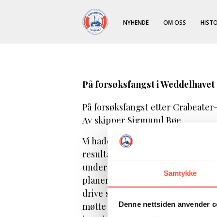
NYHENDE
OM OSS
HISTO
På forsøksfangst i Weddelhave
På forsøksfangst etter Crabeater
Av skipper Sigmund Bøe
Vi hadde gjort vår årlege fangst
resultat. Vi hadde med helikopter
under fangstinga. Reiarane våre,
Samtykke
planer om ein prøvetur til Antar
drive selfangst der på lønsam basi
møtte lite samarbeidsvilje frå dei 
Denne nettsiden anvender c