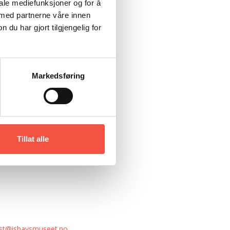
iale mediefunksjoner og for å
 med partnerne våre innen
u har gjort tilgjengelig for
Markedsføring
Tillat alle
st@ishavsmuseet.no