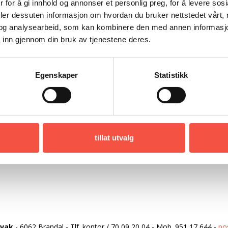
e med og sett opp traktatar og avtalar
 for å gi innhold og annonser et personlig preg, for å levere sos
ursar i Antarktis, og stort sett var det forbod
deler dessuten informasjon om hvordan du bruker nettstedet vårt,
og analysearbeid, som kan kombinere den med annen informasjon d
Antarktis.
 inn gjennom din bruk av tjenestene deres.
Egenskaper
Statistikk
tillat utvalg
rvak
-
6062 Brandal
-
Tlf. kontor
/
70 09 20 04
-
Mob.
951 17 644
-
po