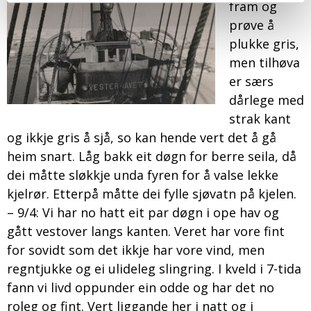
fram og
prøve å
plukke gris,
men tilhøva
er særs
dårlege med
strak kant
og ikkje gris å sjå, so kan hende vert det å gå
heim snart. Låg bakk eit døgn for berre seila, då
dei måtte sløkkje unda fyren for å valse lekke
kjelrør. Etterpå måtte dei fylle sjøvatn på kjelen.
– 9/4: Vi har no hatt eit par døgn i ope hav og
gått vestover langs kanten. Veret har vore fint
for sovidt som det ikkje har vore vind, men
regntjukke og ei ulideleg slingring. I kveld i 7-tida
fann vi livd oppunder ein odde og har det no
roleg og fint. Vert liggande her i natt og i