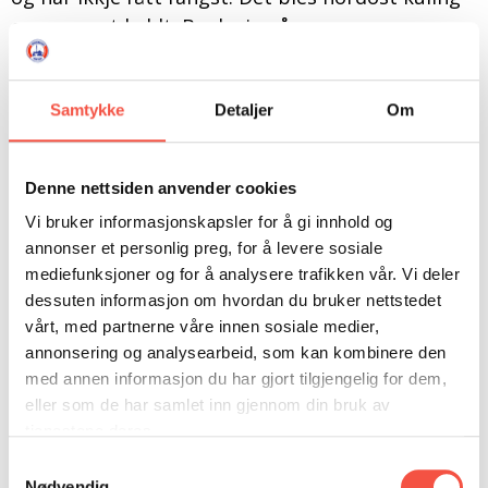
og er svært kaldt. Banka is på
ettermiddagsvakta. Vi har god livd og ligg ilag
med mange skuter.
Samtykke
Detaljer
Om
– Vi har hatt ei hard vike med
Denne nettsiden anvender cookies
fangsting om dagen og flåing om
Vi bruker informasjonskapsler for å gi innhold og
natta i kuling og storm med bitande
annonser et personlig preg, for å levere sosiale
kulde og snøkave, so no gjer det
mediefunksjoner og for å analysere trafikken vår. Vi deler
dessuten informasjon om hvordan du bruker nettstedet
godt å få kvile seg ut att.
vårt, med partnerne våre innen sosiale medier,
annonsering og analysearbeid, som kan kombinere den
med annen informasjon du har gjort tilgjengelig for dem,
Dei fleste skutene har ikkje fått noko særleg
eller som de har samlet inn gjennom din bruk av
fangst enno. – ”Fangstmand” kalla på oss i dag,
tjenestene deres.
dei har noko fangst, men frostrøyken er so tett
Samtykkevalg
at vi kan ikkje finne dei. I morgon vert det vel å
Nødvendig