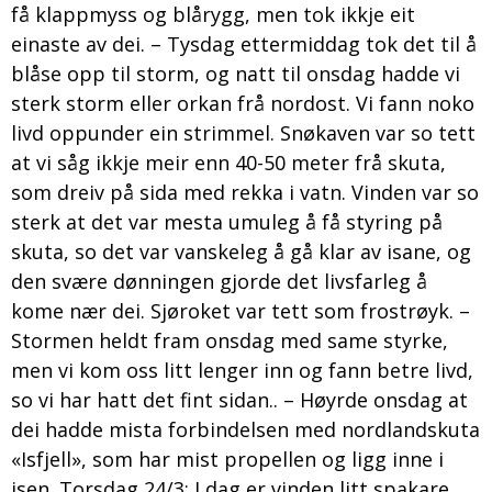
få klappmyss og blårygg, men tok ikkje eit
einaste av dei. – Tysdag ettermiddag tok det til å
blåse opp til storm, og natt til onsdag hadde vi
sterk storm eller orkan frå nordost. Vi fann noko
livd oppunder ein strimmel. Snøkaven var so tett
at vi såg ikkje meir enn 40-50 meter frå skuta,
som dreiv på sida med rekka i vatn. Vinden var so
sterk at det var mesta umuleg å få styring på
skuta, so det var vanskeleg å gå klar av isane, og
den svære dønningen gjorde det livsfarleg å
kome nær dei. Sjøroket var tett som frostrøyk. –
Stormen heldt fram onsdag med same styrke,
men vi kom oss litt lenger inn og fann betre livd,
so vi har hatt det fint sidan.. – Høyrde onsdag at
dei hadde mista forbindelsen med nordlandskuta
«Isfjell», som har mist propellen og ligg inne i
isen. Torsdag 24/3: I dag er vinden litt spakare,