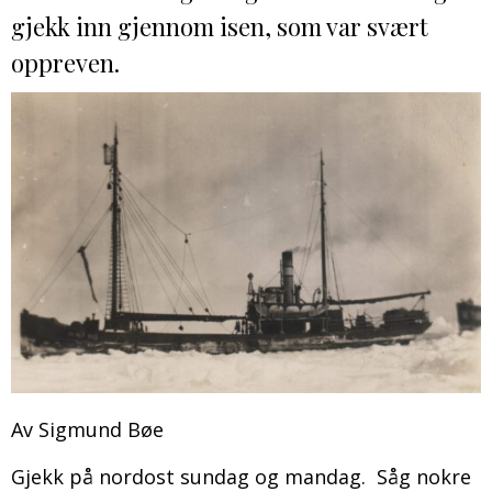
DONASJON
SAMARBEIDSMUSEUM
FARGELEGG
gjekk inn gjennom isen, som var svært
KONTAKT
PERSONVERNERKLÆRING
ISHAVSQUIZ
oppreven.
OPNINGSTIDER
FORTELLINGAR
Av Sigmund Bøe
Gjekk på nordost sundag og mandag. Såg nokre