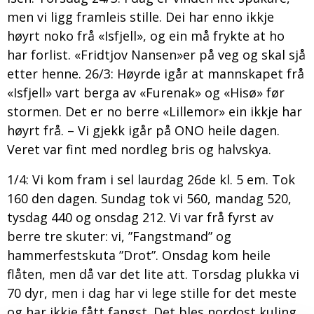
men vi ligg framleis stille. Dei har enno ikkje
høyrt noko frå «Isfjell», og ein må frykte at ho
har forlist. «Fridtjov Nansen»er på veg og skal sjå
etter henne. 26/3: Høyrde igår at mannskapet frå
«Isfjell» vart berga av «Furenak» og «Hisø» før
stormen. Det er no berre «Lillemor» ein ikkje har
høyrt frå. – Vi gjekk igår på ONO heile dagen.
Veret var fint med nordleg bris og halvskya.
1/4: Vi kom fram i sel laurdag 26de kl. 5 em. Tok
160 den dagen. Sundag tok vi 560, mandag 520,
tysdag 440 og onsdag 212. Vi var frå fyrst av
berre tre skuter: vi, ”Fangstmand” og
hammerfestskuta ”Drot”. Onsdag kom heile
flåten, men då var det lite att. Torsdag plukka vi
70 dyr, men i dag har vi lege stille for det meste
og har ikkje fått fangst. Det bles nordost kuling