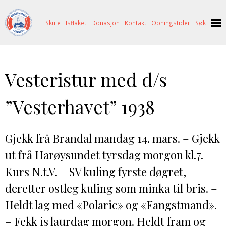
Skule
Isflaket
Donasjon
Kontakt
Opningstider
Søk
NYHENDE
Vesteristur med d/s
OM OSS
HISTORIE
BESØK OSS
”Vesterhavet” 1938
NETTBUTIKK
BILDE FRÅ MUSEET
FORTELLINGAR
SKUTEKATALOG
UTSTILLINGAR
SVALBARD
Gjekk frå Brandal mandag 14. mars. – Gjekk
ut frå Harøysundet tyrsdag morgon kl.7. –
ARRANGEMENT
ARRANGEMENT
NORDØST-GRØNLAND
ISHAVSSKUTA AARVAK
Kurs N.t.V. – SV kuling fyrste døgret,
UTLEIGE
UTLEIGE
SELFANGST
OVERVINTRINGSFANGST PÅ NORDAUST-GRØNLAND
deretter ostleg kuling som minka til bris. –
SKULE
HISTORIKK
PETER S. BRANDAL
RAGNAR THORSETH – LEVD LIV
Heldt lag med «Polaric» og «Fangstmand».
ISFLAKET
ISHAVSMUSEETS VENNER
BILDEGALLERI
SKULEBESØK
SVART GULL I BRANDAL CITY
– Fekk is laurdag morgon. Heldt fram og