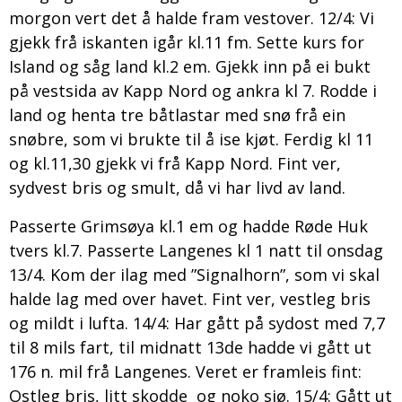
morgon vert det å halde fram vestover. 12/4: Vi
gjekk frå iskanten igår kl.11 fm. Sette kurs for
Island og såg land kl.2 em. Gjekk inn på ei bukt
på vestsida av Kapp Nord og ankra kl 7. Rodde i
land og henta tre båtlastar med snø frå ein
snøbre, som vi brukte til å ise kjøt. Ferdig kl 11
og kl.11,30 gjekk vi frå Kapp Nord. Fint ver,
sydvest bris og smult, då vi har livd av land.
Passerte Grimsøya kl.1 em og hadde Røde Huk
tvers kl.7. Passerte Langenes kl 1 natt til onsdag
13/4. Kom der ilag med ”Signalhorn”, som vi skal
halde lag med over havet. Fint ver, vestleg bris
og mildt i lufta. 14/4: Har gått på sydost med 7,7
til 8 mils fart, til midnatt 13de hadde vi gått ut
176 n. mil frå Langenes. Veret er framleis fint:
Ostleg bris, litt skodde og noko sjø. 15/4: Gått ut