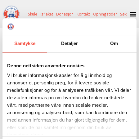
Skule
Isflaket
Donasjon
Kontakt
Opningstider
Søk
NYHENDE
Loran-C
Samtykke
Detaljer
Om
OM OSS
HISTORIE
BESØK OSS
BØKER
|
ANTIKVARISK
|
DONASJON
|
GÅVEBUTIKK
Denne nettsiden anvender cookies
NETTBUTIKK
BILDE FRÅ MUSEET
FORTELLINGAR
Vi bruker informasjonskapsler for å gi innhold og
INGEN
VARE(R) I DIN HANDLEKORG
SKUTEKATALOG
UTSTILLINGAR
SVALBARD
annonser et personlig preg, for å levere sosiale
mediefunksjoner og for å analysere trafikken vår. Vi deler
GÅ TIL KASSE >
ARRANGEMENT
ARRANGEMENT
NORDØST-GRØNLAND
ISHAVSSKUTA AARVAK
dessuten informasjon om hvordan du bruker nettstedet
vårt, med partnerne våre innen sosiale medier,
UTLEIGE
UTLEIGE
SELFANGST
OVERVINTRINGSFANGST PÅ NORDAUST-GRØNLAND
annonsering og analysearbeid, som kan kombinere den
SKULE
HISTORIKK
PETER S. BRANDAL
RAGNAR THORSETH – LEVD LIV
med annen informasjon du har gjort tilgjengelig for dem,
eller som de har samlet inn gjennom din bruk av
ISFLAKET
ISHAVSMUSEETS VENNER
BILDEGALLERI
SKULEBESØK
SVART GULL I BRANDAL CITY
tjenestene deres.