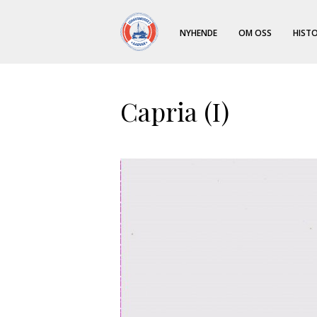
NYHENDE
OM OSS
HISTO
Capria (I)