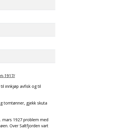
en-1917/
il innkjøp avfisk og til
 og tomtønner, gjekk skuta
 30. mars 1927 problem med
jøen. Over Saltfjorden vart