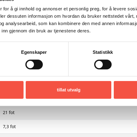
skøyte
 for å gi innhold og annonser et personlig preg, for å levere sos
deler dessuten informasjon om hvordan du bruker nettstedet vårt,
M-170-A
og analysearbeid, som kan kombinere den med annen informasjon d
M-292-HØ
 inn gjennom din bruk av tjenestene deres.
Ålesund -Fosnavåg
Egenskaper
Statistikk
Vigkilens Skibsbyggeri, Fjære v/Grimstad
1917
Tre
tillat utvalg
69,7 fot
21 fot
7,3 fot