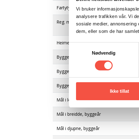
Fartytype
Vi bruker informasjonskapsler
analysere trafikken vår. Vi 
Reg. merke
sosiale medier, annonsering 
dem, eller som de har samlet
Heimehamn
Samtykkevalg
Nødvendig
Byggeverft
Byggeår
Byggematerial
Ikke tillat
Mål i lengde, byggeår
Mål i breidde, byggeår
Mål i djupne, byggeår