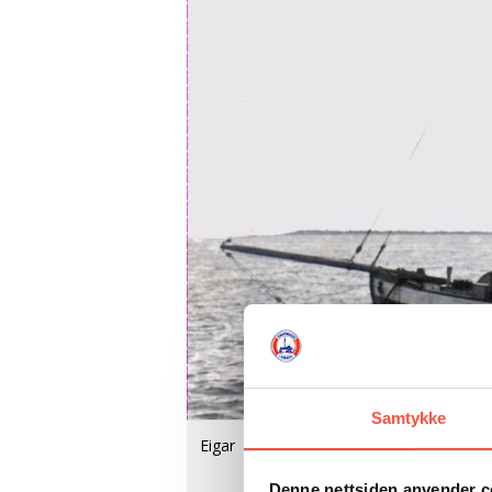
Samtykke
Eigar
Denne nettsiden anvender c