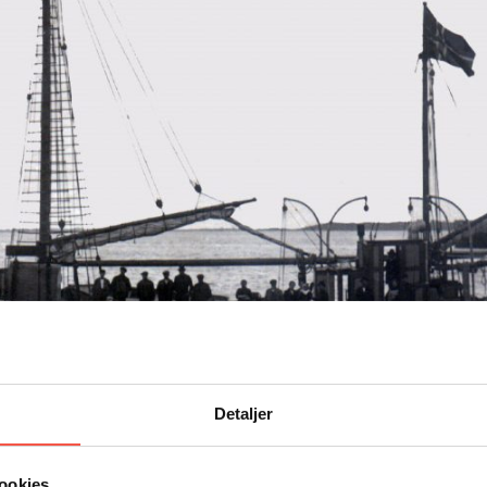
Detaljer
1917 P/R Capria I (Karl Jørgensen, Johan Jørgensen og P.M. Kåresen
1923 Anna O. Feie, Fosnavåg
ookies