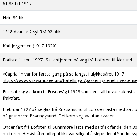
61,88 brt 1917
Hein 80 hk
1918 Avance 2 syl RM 92 bhk
Karl Jørgensen (1917-1920)
Forliste 1. april 1927 i Saltenfjorden på veg frå Lofoten til Ålesund
«Capria 1» var for første gang på selfangst i ulykkesåret 1917.
https://www.ishavsmuseet.no/fortellingar/paskemysteriet-i-vesteris
Etter at skøyta kom til Fosnavåg i 1923 vart den i all hovudsak nytta t
fraktfart.
I februar 1927 på seglas frå Kristiansund til Lofoten lasta med salt
på grunn ved Brønnøysund. Dei kom seg av utan skader.
Under fart frå Lofoten til Sunnmøre lasta med saltfisk får dei den
motoren. Herøybåten «Republik» var villig til å slepe dei til Sandness