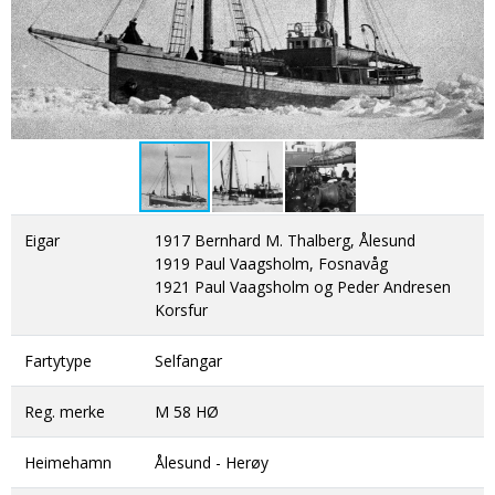
DONASJON
SAMARBEIDSMUSEUM
FARGELEGG
KONTAKT
PERSONVERNERKLÆRING
ISHAVSQUIZ
OPNINGSTIDER
FORTELLINGAR
Eigar
1917 Bernhard M. Thalberg, Ålesund
1919 Paul Vaagsholm, Fosnavåg
1921 Paul Vaagsholm og Peder Andresen
Korsfur
Fartytype
Selfangar
Reg. merke
M 58 HØ
Heimehamn
Ålesund - Herøy