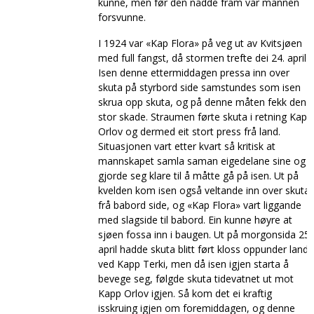
kunne, men før den nådde fram var mannen
forsvunne.
I 1924 var «Kap Flora» på veg ut av Kvitsjøen
med full fangst, då stormen trefte dei 24. april.
Isen denne ettermiddagen pressa inn over
skuta på styrbord side samstundes som isen
skrua opp skuta, og på denne måten fekk den
stor skade. Straumen førte skuta i retning Kapp
Orlov og dermed eit stort press frå land.
Situasjonen vart etter kvart så kritisk at
mannskapet samla saman eigedelane sine og
gjorde seg klare til å måtte gå på isen. Ut på
kvelden kom isen også veltande inn over skuta
frå babord side, og «Kap Flora» vart liggande
med slagside til babord. Ein kunne høyre at
sjøen fossa inn i baugen. Ut på morgonsida 25.
april hadde skuta blitt ført kloss oppunder land
ved Kapp Terki, men då isen igjen starta å
bevege seg, følgde skuta tidevatnet ut mot
Kapp Orlov igjen. Så kom det ei kraftig
isskruing igjen om foremiddagen, og denne