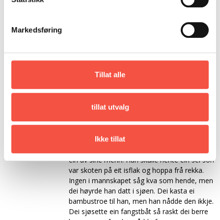
Mannskapet var i Vardø og henta skuta i
Arkhangelsk i november/desember.
Markedsføring
I 1922 gjekk «Kap Flora» og «Sælbarden» inn til
Aust-Grønland etter klappmyssfangsten i
Danmarkstredet for å drive fangst på levande
moskus og isbjørn. «Kap Flora» fekk 6 levande
Tillat alle
moskus og «Sælbarden» fekk 7. 9 av desse
dyra vart selde til dyrehagar i Philadelphia,
Washington og New York. Meir om
tillat utvalg
levandefangsten av moskus her:
https://www.ishavsmuseet.no/blogger/moskus-
fra-gronland/
Ikke tillat
Under fangst i Kvitesjøen i 1923 misser skuta
ein av sine menn. Han skulle hente ein sel som
var skoten på eit isflak og hoppa frå rekka.
Ingen i mannskapet såg kva som hende, men
dei høyrde han datt i sjøen. Dei kasta ei
bambustroe til han, men han nådde den ikkje.
Dei sjøsette ein fangstbåt så raskt dei berre