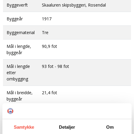
Byggeverft
Skaaluren skipsbyggeri, Rosendal
Byggeår
1917
Byggematerial
Tre
Mål i lengde,
90,9 fot
byggeår
Mål i lengde
93 fot - 98 fot
etter
ombygging
Mål i breidde,
21,4 fot
byggeår
Mål i djupne,
10,1 fot
byggeår
Samtykke
Detaljer
Om
Tonnasje
114,41 brt