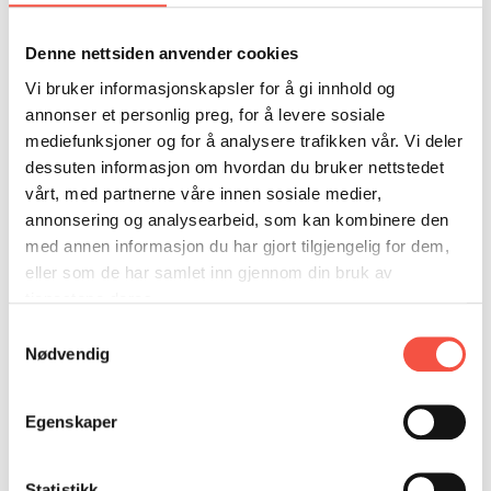
124 brt
Denne nettsiden anvender cookies
Maskin,
2 syl. comp. J. Storviks MV, Kristiansund, 100 hk
Vi bruker informasjonskapsler for å gi innhold og
orginalt
annonser et personlig preg, for å levere sosiale
mediefunksjoner og for å analysere trafikken vår. Vi deler
Skipperar
Peder Andresen Korsfur (1919-1924)
Otnes (1922)
dessuten informasjon om hvordan du bruker nettstedet
vårt, med partnerne våre innen sosiale medier,
Forlist
Forliste i Kvitsjøen 25. april 1924
annonsering og analysearbeid, som kan kombinere den
med annen informasjon du har gjort tilgjengelig for dem,
Utfyllande
Ved forliset låg «Godøy» berre 500 meter unna.
eller som de har samlet inn gjennom din bruk av
opplysningar
Mannskapet på «Kap Flora» fann ikkje
tjenestene deres.
«Godøy» i snøkaven og tok seg over isen til
Samtykkevalg
Murmanskkysten. Mannskapet på «Godøy»
Nødvendig
høyrde om forliset først då dei kom inn til
Tromsø.
1921 vart «Kap Flora» oppbrakt i Kvitsjøen
Egenskaper
saman med D/S «Remø» og M/S
«Polargutten». Brakt inn til Arkhangelsk og
halden i arrest der til seinhausten same året.
Statistikk