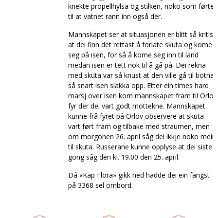
knekte propellhylsa og stilken, noko som førte
til at vatnet rann inn også der.
Mannskapet ser at situasjonen er blitt så kritisk
at dei finn det rettast å forlate skuta og kome
seg på isen, for så å kome seg inn til land
medan isen er tett nok til å gå på. Dei rekna
med skuta var så knust at den ville gå til botnar
så snart isen slakka opp. Etter ein times hard
marsj over isen kom mannskapet fram til Orlov
fyr der dei vart godt mottekne. Mannskapet
kunne frå fyret på Orlov observere at skuta
vart ført fram og tilbake med straumen, men
om morgonen 26. april såg dei ikkje noko meir
til skuta. Russerane kunne opplyse at dei siste
gong såg den kl. 19.00 den 25. april.
Då «Kap Flora» gikk ned hadde dei ein fangst
på 3368 sel ombord.