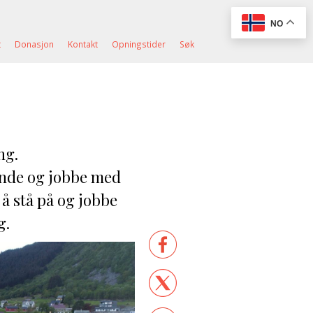
NO
t
Donasjon
Kontakt
Opningstider
Søk
ng.
nande og jobbe med
 å stå på og jobbe
g.