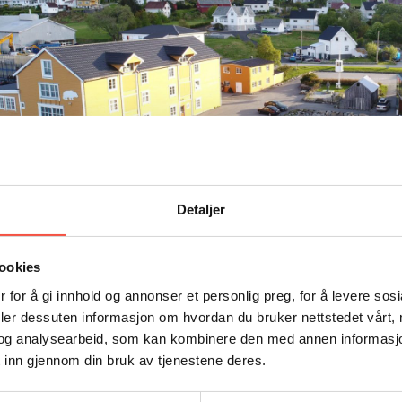
Detaljer
ookies
havsmuseet Aarvak blei stifta i 1981, og er i dag ei s
d formål og vere eit dokumentasjons – og opplevin
 for å gi innhold og annonser et personlig preg, for å levere sos
deler dessuten informasjon om hvordan du bruker nettstedet vårt,
lfangst og overvintringsfangst. Som spesialmuseum 
og analysearbeid, som kan kombinere den med annen informasjon d
larfangst har Ishavsmuseet i dag ei av dei største p
 inn gjennom din bruk av tjenestene deres.
rden innan dette emnet. Ishavsmuseet har dei siste 
kande interesse og aukande aktivitet. Vi skal vere 