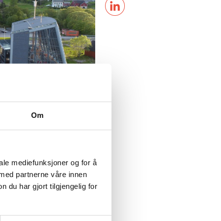
Om
jølveigande stifting
gssenter for norsk
iale mediefunksjoner og for å
 med partnerne våre innen
for selfangst og
u har gjort tilgjengelig for
olare samlingane i
åra hatt ei sterkt
eit levande museum