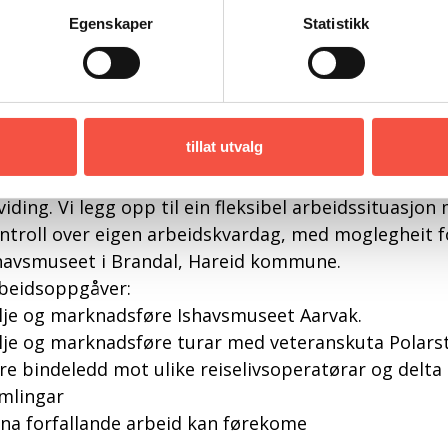
d aktivitet heile året, og for å nå våre ambisiøse ve
Egenskaper
Statistikk
ter fleire medarbeidarar som kan løfte aktiviteten o
 opp.
havsmuseet søkjer etter seljar, fast i 50% stilling.
 leitar etter deg som synest det er tøft å spanan
tillat utvalg
 reiseliv. Vi leitar etter deg som likar å stå på og jo
nar å tenkje nytt og langsiktig. Stillinga er fast i 5
viding. Vi legg opp til ein fleksibel arbeidssituasjon
ntroll over eigen arbeidskvardag, med moglegheit f
havsmuseet i Brandal, Hareid kommune.
beidsoppgåver:
lje og marknadsføre Ishavsmuseet Aarvak.
lje og marknadsføre turar med veteranskuta Polars
re bindeledd mot ulike reiselivsoperatørar og delt
mlingar
na forfallande arbeid kan førekome