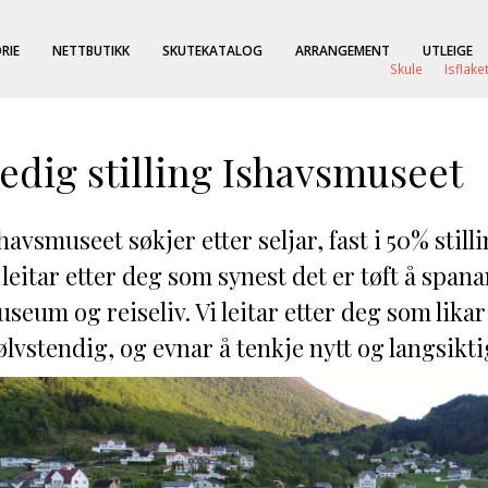
RIE
NETTBUTIKK
SKUTEKATALOG
ARRANGEMENT
UTLEIGE
Skule
Isflake
edig stilling Ishavsmuseet
havsmuseet søkjer etter seljar, fast i 50% stilli
 leitar etter deg som synest det er tøft å spa
seum og reiseliv. Vi leitar etter deg som likar
ølvstendig, og evnar å tenkje nytt og langsikti