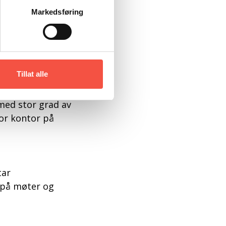
kstmål søkjer vi no
Markedsføring
g interessa vidare ut
de og jobbe med museum
Tillat alle
bbe sjølvstendig, og
0% med moglegheit til
 med stor grad av
or kontor på
tar
a på møter og