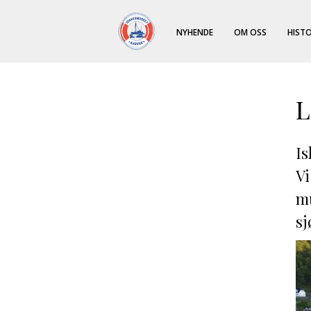
NYHENDE
OM OSS
HISTO
L
Is
Vi
mu
sj