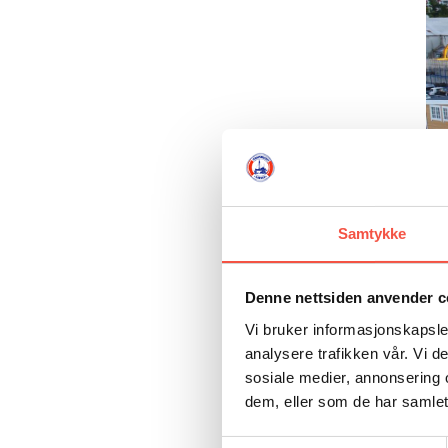
Samtykke
Denne nettsiden anvender c
Is
me
Vi bruker informasjonskapsler
analysere trafikken vår. Vi 
se
sosiale medier, annonsering 
po
dem, eller som de har samlet
No
au
Samtykkevalg