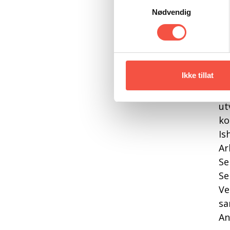
me
Nødvendig
et
og
Is
Vi
Ikke tillat
og
ev
ut
ko
Is
Ar
Se
Se
Ve
sa
An