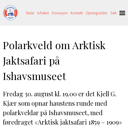
Skule
Isflaket
Donasjon
Kontakt
Opningstider
Søk
NYHENDE
Polarkveld om Arktisk
OM OSS
HISTORIE
BESØK OSS
Jaktsafari på
NETTBUTIKK
BILDE FRÅ MUSEET
FORTELLINGAR
Ishavsmuseet
SKUTEKATALOG
UTSTILLINGAR
SVALBARD
ARRANGEMENT
ARRANGEMENT
NORDØST-GRØNLAND
ISHAVSSKUTA AARVAK
Fredag 30. august kl. 19.00 er det Kjell G.
UTLEIGE
UTLEIGE
SELFANGST
OVERVINTRINGSFANGST PÅ NORDAUST-GRØNLAND
Kjær som opnar haustens runde med
SKULE
HISTORIKK
PETER S. BRANDAL
RAGNAR THORSETH – LEVD LIV
polarkveldar på Ishavsmuseet, med
ISFLAKET
ISHAVSMUSEETS VENNER
BILDEGALLERI
SKULEBESØK
SVART GULL I BRANDAL CITY
føredraget «Arktisk jaktsafari 1859 – 1909»