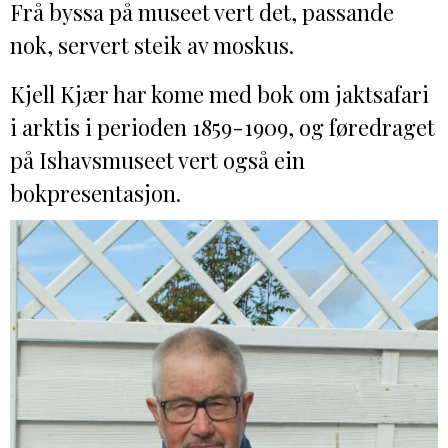
DONASJON
SAMARBEIDSMUSEUM
FARGELEGG
Frå byssa på museet vert det, passande
nok, servert steik av moskus.
KONTAKT
PERSONVERNERKLÆRING
ISHAVSQUIZ
OPNINGSTIDER
FORTELLINGAR
Kjell Kjær har kome med bok om jaktsafari
i arktis i perioden 1859-1909, og føredraget
på Ishavsmuseet vert også ein
bokpresentasjon.