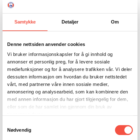
som vert gjeve ut av Universitetet i Cambridge,
og Kjær har hatt fleire artiklar i Isflaket. Tema i
artiklane har vore Ishavet, skip, arktiske
Samtykke
Detaljer
Om
ekspedisjonar og fangst.
I 2012 gav Kjær ut boka Tragedien i Svenskhuset
Denne nettsiden anvender cookies
saman med Ulf Aasebø, og i 2016 kom boka
Vi bruker informasjonskapsler for å gi innhold og
Ishavsfarerne 1859 – 1909.
annonser et personlig preg, for å levere sosiale
mediefunksjoner og for å analysere trafikken vår. Vi deler
Europas aristokratar var dei første turistane
dessuten informasjon om hvordan du bruker nettstedet
på Svalbard
vårt, med partnerne våre innen sosiale medier,
annonsering og analysearbeid, som kan kombinere den
I foredraget på Ishavsmuseet får vi høyre at det i
med annen informasjon du har gjort tilgjengelig for dem,
første omgang var britiske adelege med erfaring
eller som de har samlet inn gjennom din bruk av
frå storviltjakt i Afrika, Asia og Sør-Amerika som
tjenestene deres.
ville nordover på jaktsafari. Etter kvart melde
Samtykkevalg
adelege og kongelege på kontinentet seg på, og
Nødvendig
då dei meir organiserte jaktcruisa kom i gang