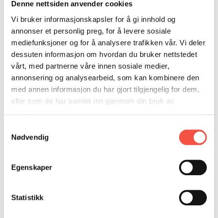
DONASJON
SAMARBEIDSMUSEUM
FARGELEGG
Denne nettsiden anvender cookies
erfart ikkje berre tungt arbeid, men også harde
vêrforhold, og naturopplevingar som dei heime
Vi bruker informasjonskapsler for å gi innhold og
KONTAKT
PERSONVERNERKLÆRING
ISHAVSQUIZ
annonser et personlig preg, for å levere sosiale
vanskeleg kunne førestille seg. Kan hendene
OPNINGSTIDER
FORTELLINGAR
mediefunksjoner og for å analysere trafikken vår. Vi deler
fortelje noko om arbeidet og naturen dei vart
dessuten informasjon om hvordan du bruker nettstedet
forma av?
vårt, med partnerne våre innen sosiale medier,
annonsering og analysearbeid, som kan kombinere den
Ein film av Are og Sturla Pilskog. 11 minutt
med annen informasjon du har gjort tilgjengelig for dem,
eller som de har samlet inn gjennom din bruk av
tjenestene deres.
Samtykkevalg
Nødvendig
Egenskaper
Statistikk