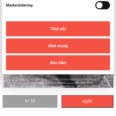
Markedsføring
Tillat alle
tillat utvalg
Ikke tillat
Kr
50
KJØP