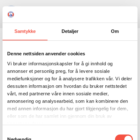
Skule
Isflaket
Donasjon
Kontakt
Opningstider
Søk
Samtykke
Detaljer
Om
NYHENDE
INGEN
VARE(R) I DIN HANDLEKORG
OM OSS
Denne nettsiden anvender cookies
HISTORIE
BESØK OSS
GÅ TIL KASSE >
Vi bruker informasjonskapsler for å gi innhold og
annonser et personlig preg, for å levere sosiale
NETTBUTIKK
BILDE FRÅ MUSEET
FORTELLINGAR
mediefunksjoner og for å analysere trafikken vår. Vi deler
SKUTEKATALOG
UTSTILLINGAR
SVALBARD
dessuten informasjon om hvordan du bruker nettstedet
Ishavsfart
vårt, med partnerne våre innen sosiale medier,
ARRANGEMENT
ARRANGEMENT
NORDØST-GRØNLAND
ISHAVSSKUTA AARVAK
annonsering og analysearbeid, som kan kombinere den
UTLEIGE
UTLEIGE
SELFANGST
OVERVINTRINGSFANGST PÅ NORDAUST-GRØNLAND
med annen informasjon du har gjort tilgjengelig for dem,
eller som de har samlet inn gjennom din bruk av
SKULE
HISTORIKK
PETER S. BRANDAL
RAGNAR THORSETH – LEVD LIV
ODD VOLLAN: Ishavsfart. Selfangsten fra
tjenestene deres.
Sunnmøre gjennom femti år. 360 s. Illustrert.
ISFLAKET
ISHAVSMUSEETS VENNER
BILDEGALLERI
SKULEBESØK
SVART GULL I BRANDAL CITY
Samtykkevalg
Noko slitt, spor etter insekt.
Nødvendig