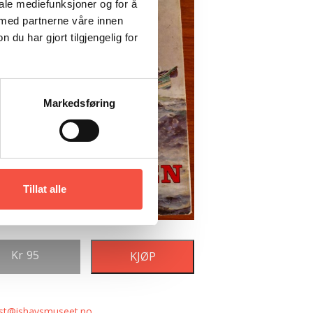
iale mediefunksjoner og for å
 med partnerne våre innen
u har gjort tilgjengelig for
Markedsføring
Tillat alle
Kr
95
KJØP
st@ishavsmuseet.no