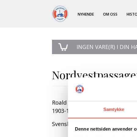
NYHENDE
OM OSS
HISTO
INGEN
VARE(R) I DIN 
Nordvestpassag
Roald Amundsen: Nordvestpassa
Samtykke
1903-1907.
Svensk tekst med forord av Odd
Denne nettsiden anvender c