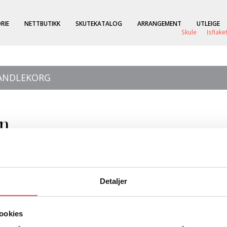
RIE
NETTBUTIKK
SKUTEKATALOG
ARRANGEMENT
UTLEIGE
Skule
Isflake
HANDLEKORG
en
gen. Beretning om Gjøa-ekspeditionen
Detaljer
 Lindberg
ookies