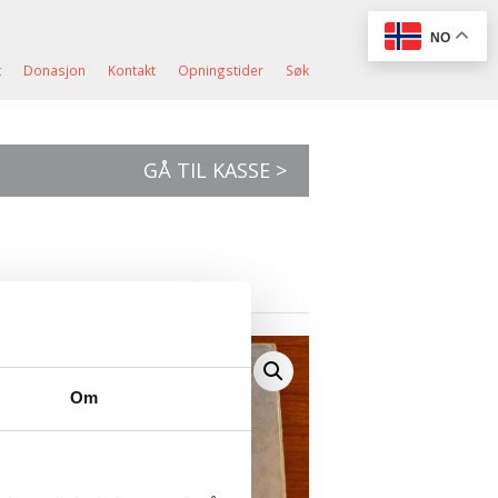
NO
t
Donasjon
Kontakt
Opningstider
Søk
GÅ TIL KASSE >
Om