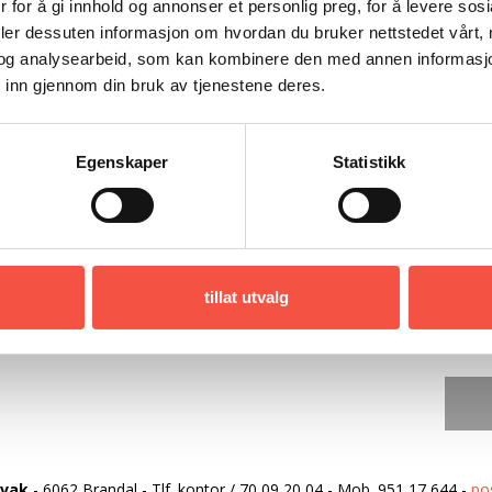
 for å gi innhold og annonser et personlig preg, for å levere sos
deler dessuten informasjon om hvordan du bruker nettstedet vårt,
og analysearbeid, som kan kombinere den med annen informasjon d
 inn gjennom din bruk av tjenestene deres.
Egenskaper
Statistikk
tillat utvalg
rvak
-
6062 Brandal
-
Tlf. kontor
/
70 09 20 04
-
Mob.
951 17 644
-
po