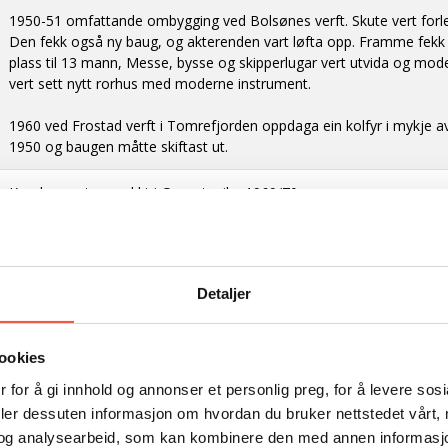
1950-51 omfattande ombygging ved Bolsønes verft. Skute vert forl
Den fekk også ny baug, og akterenden vart løfta opp. Framme fekk
plass til 13 mann, Messe, bysse og skipperlugar vert utvida og mode
vert sett nytt rorhus med moderne instrument.
1960 ved Frostad verft i Tomrefjorden oppdaga ein kolfyr i mykje 
1950 og baugen måtte skiftast ut.
Kondemnert og søkkt i Gangstøvika 1969/70
«Helgehorn» var den første av dei store ishavsskutene som hekk inns
Skuta hadde namnet sitt frå eit fjell på Berkneset på grensa mello
eigarar i 1933 skifte skuta namn til «Vesle Truls».
Detaljer
Benjamin Brandal var skipper første turen skuta skulle på selfangst t
hadde tidlegare vore skipper i mange år, men berre på damp skuter.
ookies
den nye dieselmotor, Benjamin Brandal fortel:
 for å gi innhold og annonser et personlig preg, for å levere sos
«En kunne ha nok brensel til enhver tid og slapp kullfeber og kullman
deler dessuten informasjon om hvordan du bruker nettstedet vårt,
ikke å tømme alle spekktankene for kull, skrape dem rene og semm
og analysearbeid, som kan kombinere den med annen informasjon d
fangst , var folkene i arbeid hele dagen, og om natta måtte dem «koll