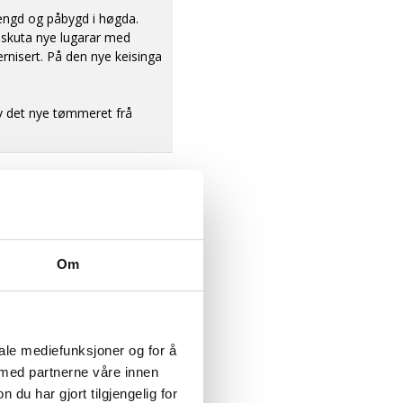
engd og påbygd i høgda.
 skuta nye lugarar med
rnisert. På den nye keisinga
av det nye tømmeret frå
talert dieselmotor, i 1923.
m Ørsta og Volda. Med nye
Om
il Kvitesjøen i 1923. Han
 Han var full av lovord om
iale mediefunksjoner og for å
gel. Hvilke arbeid var det
 med partnerne våre innen
entere dem! Når det var
u har gjort tilgjengelig for
e». Så det ble lite høve til