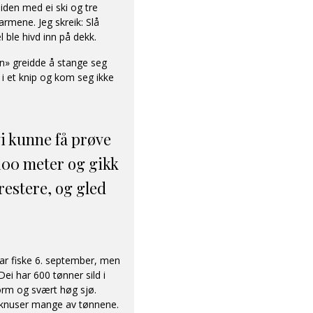
siden med ei ski og tre
rmene. Jeg skreik: Slå
 ble hivd inn på dekk.
» greidde å stange seg
d i et knip og kom seg ikke
vi kunne få prøve
100 meter og gikk
estere, og gled
ar fiske 6. september, men
 Dei har 600 tønner sild i
torm og svært høg sjø.
g knuser mange av tønnene.