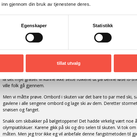
søvn. Når isen slakket et øyeblikk, kunne motorskutene sette i gan
 inn gjennom din bruk av tjenestene deres.
med full fart gå fram gjennom råka eller slakken. Dampselfangerne
gjøre klart i maskinen, og når de så var ferdige, var isen oftest sa
på samme plass. I midten av februar da vi lå og gjorde klart, kom a
Egenskaper
Statistikk
skippere, redere og Ishavspionerer, som var innehavere av medalje
kontoret til rederne våre og sa at det var rene galskapen å sende e
selfangst i ishavet! Det ville opplagt bli bommtur, stim er jo stim, o
selfangst.
Dere må da kunne bruke skuten til noe annet, mente de. Rederne v
tillat utvalg
rådene, men kunne ikke akseptere dem, og vi skulle gå som bestemt
forhold denne sesongen. Utenfor iskanten var det et belte med tet
lå det mye gråsel. Vi kunne ikke sette folkene ut på denne løse is-s
ville folk gå gjennem.
Men vi måtte prøve. Ombord i skuten var det bare to par med ski, så
gavlene i alle sengene ombord og lage ski av dem. Deretter storme
snøisen og fanget.
Snakk om skibakker på bølgetoppene! Det hadde virkelig vært noe å
olympiatilskuer. Karene gikk på ski og dro selen til skuten. Vi tok o
måten. Men jeg tror ikke eg vil anbefale denne fangstmetoden til gj