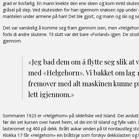
grad er livsfarlig. En mann knekte den ene skien og kom inntil skute
gråsel på slep. Ved skutesiden for han igjennom snøisen opp under a
mantelen under armene på han! Det ble gjort, og mann og ski og sel
Det var vanskelig å komme seg fram gjennom isen, men «Helgehorn
forbi di andre skutene. Til slutt var det bare «Forland» igjen. De sto
gjennom.
«Jeg bad dem om å flytte seg slik at 
med «Helgehorn». Vi bakket om lag 
fremover med alt maskinen kunne pr
lett igjennom.»
Sommaren 1923 er «Helgehorn» på sildefiske ved Island. Dei avslutt
før dei set kursen over havet heim, vil dei inn til Island og fylle vatn.
lasteromet og 400 på dekk. Brått aukar vinden på til nordaustleg s
Klokka 17 får «Helgehorn» ein bråttsjø som forskyv dekkslasten o