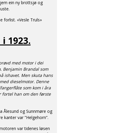
jem ein ny brottsjø og
nuste.
 forlist. «Vesle Truls»
 i 1923.
prøvd med motor i dei
om. Benjamin Brandal som
på ishavet. Men skuta hans
e med dieselmotor. Denne
fangerflåte som kom i åra
r fortel han om den første
e fra Ålesund og Sunnmøre og
re kanter var ”Helgehorn”.
 motoren var tidenes løsen