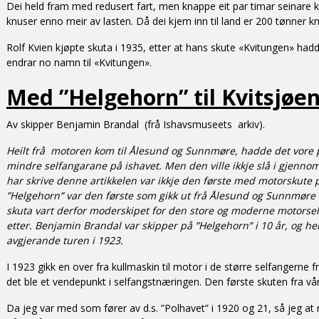
Dei held fram med redusert fart, men knappe eit par timar seinare k
knuser enno meir av lasten. Då dei kjem inn til land er 200 tønner k
Rolf Kvien kjøpte skuta i 1935, etter at hans skute «Kvitungen» hadde
endrar no namn til «Kvitungen».
Med ”Helgehorn” til Kvitsjøen
Av skipper Benjamin Brandal (frå Ishavsmuseets arkiv).
Heilt frå motoren kom til Ålesund og Sunnmøre, hadde det vore 
mindre selfangarane på ishavet. Men den ville ikkje slå i gjenn
har skrive denne artikkelen var ikkje den første med motorskute 
”Helgehorn” var den første som gikk ut frå Ålesund og Sunnmør
skuta vart derfor moderskipet for den store og moderne motorsel
etter. Benjamin Brandal var skipper på ”Helgehorn” i 10 år, og he
avgjerande turen i 1923.
I 1923 gikk en over fra kullmaskin til motor i de større selfangern
det ble et vendepunkt i selfangstnæringen. Den første skuten fra vå
Da jeg var med som fører av d.s. ”Polhavet” i 1920 og 21, så jeg at