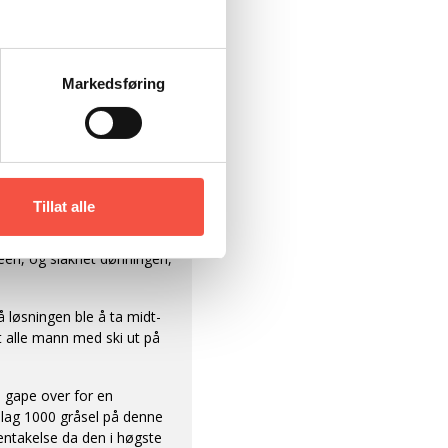
g maskinen på et øyeblikk og
 måtte ta opp stimen og
mmenpresset igjen. Og de lå
lle gamle sakkyndige
Markedsføring
r og diplomer, opp på
i slik skute med motor på
g det mest stabile på
ar takksame for de gode
Tillat alle
. Det ble vanskelige
tpakka snø. På denne sneen
neen, og slaknet dønningen,
 løsningen ble å ta midt-
t alle mann med ski ut på
 gape over for en
m lag 1000 gråsel på denne
entakelse da den i høgste