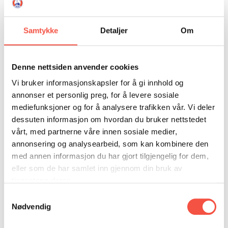
Mål i djupne,
7,1 fot
byggeår
Samtykke
Detaljer
Om
Tonnasje
29 brt
Maskin, orginalt
segl
Denne nettsiden anvender cookies
Vi bruker informasjonskapsler for å gi innhold og
Maskin, ny
1910 Gideon 12-13 hk - 1917 Wichmann
32 hk - 1925 Bolinder 60 hk
annonser et personlig preg, for å levere sosiale
mediefunksjoner og for å analysere trafikken vår. Vi deler
Skipperar
Anton Heggås (1917)
dessuten informasjon om hvordan du bruker nettstedet
Lovin Larsen (1918)
vårt, med partnerne våre innen sosiale medier,
Joakim Martinsen
annonsering og analysearbeid, som kan kombinere den
Arnt Nilssen (1919 - 1932)
med annen informasjon du har gjort tilgjengelig for dem,
eller som de har samlet inn gjennom din bruk av
Ombyggingar
1916 E. M. Hansen, Grovfjord ombygd til
tjenestene deres.
Verft
kutter, klavert, forsterka, pålagd ishud for
å drive selfangst
Samtykkevalg
1925 forlengd til 59 fot
Nødvendig