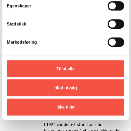
Tidlegare namn
Avance 1
Egenskaper
Forlist
Forliste i Kvitsjøen 3. april 1932
Statistikk
Utfyllande
Ombygd til ishavsskute i 1916, ved E. M.
opplysningar
Hansen, Grov, Ibestad og omdøypt til
«Lance».
Markedsføring
Første gong på selfangst i 1917, og gjekk
sidan 22 turar på selfangst til den forliste i
1932. Utanom selfangstturane var den
Tillat alle
også mykje brukt på sildefiske.
I 1917 leverte dei 210 sel.
tillat utvalg
I 1918 vart det to turar i isen og dei leverte
650 sel første tur, og 115 sel andre tur.
Ikke tillat
I 1920 vart det også to turar og dei fanga
då 1000 sel på første og 650 sel på andre.
I 1924 var det eit stort forlis år i
Kvitesjøen, og også «Lance» fekk merke