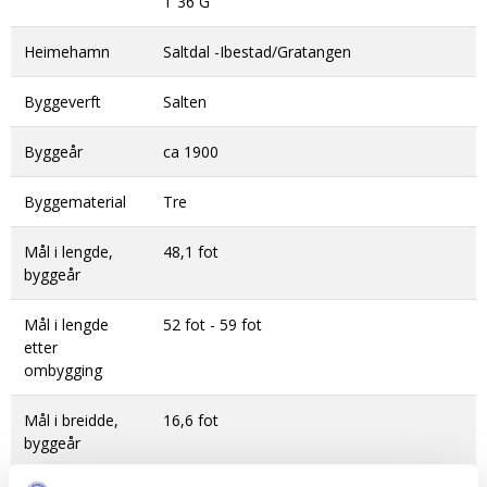
T 36 G
DONASJON
SAMARBEIDSMUSEUM
FARGELEGG
KONTAKT
PERSONVERNERKLÆRING
ISHAVSQUIZ
Heimehamn
Saltdal -Ibestad/Gratangen
OPNINGSTIDER
FORTELLINGAR
Byggeverft
Salten
Byggeår
ca 1900
Byggematerial
Tre
Mål i lengde,
48,1 fot
byggeår
Mål i lengde
52 fot - 59 fot
etter
ombygging
Mål i breidde,
16,6 fot
byggeår