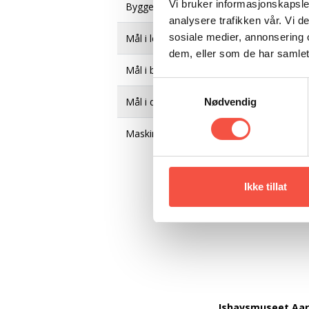
Vi bruker informasjonskapsler
Byggematerial
analysere trafikken vår. Vi 
sosiale medier, annonsering 
Mål i lengde, byggeår
dem, eller som de har samlet
Mål i breidde, byggeår
Samtykkevalg
Mål i djupne, byggeår
Nødvendig
Maskin, orginalt
Ikke tillat
Ishavsmuseet Aa