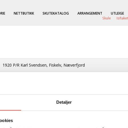
RIE
NETTBUTIKK
SKUTEKATALOG
ARRANGEMENT
UTLEIGE
Skule
Isflake
1920 P/R Karl Svendsen, Fiskelv, Næverfjord
Selfangar
F 11 KD
Detaljer
Kvalsund
1911
ookies