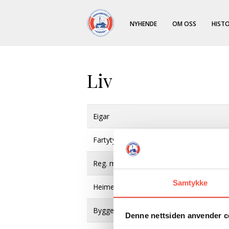
NYHENDE
OM OSS
HISTO
Liv
Eigar
Fartytype
Reg. merke
Samtykke
Heimehamn
Byggeår
Denne nettsiden anvender c