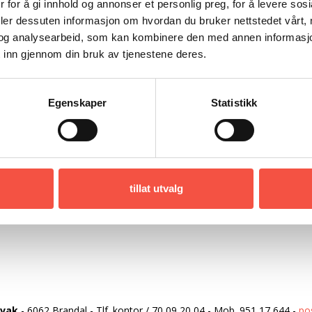
 for å gi innhold og annonser et personlig preg, for å levere sos
Tre
deler dessuten informasjon om hvordan du bruker nettstedet vårt,
og analysearbeid, som kan kombinere den med annen informasjon d
45,4 fot
 inn gjennom din bruk av tjenestene deres.
16 fot
6,5
Egenskaper
Statistikk
Bolinder 20 hk
tillat utvalg
rvak
-
6062 Brandal
-
Tlf. kontor
/
70 09 20 04
-
Mob.
951 17 644
-
po