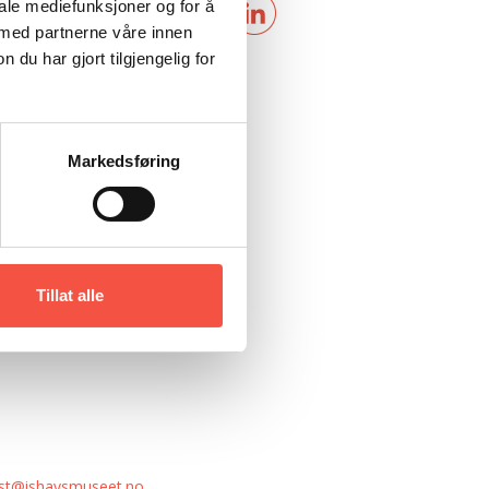
iale mediefunksjoner og for å
 med partnerne våre innen
u har gjort tilgjengelig for
Markedsføring
Tillat alle
st@ishavsmuseet.no