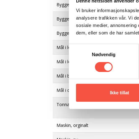
Denne nettsiden anvender c
Byggeverft
Vi bruker informasjonskapsler
analysere trafikken vår. Vi 
Byggeår
sosiale medier, annonsering 
Byggematerial
dem, eller som de har samlet
Mål i lengde, byggeår
Samtykkevalg
Nødvendig
Mål i lengde etter ombygging
Mål i breidde, byggeår
Mål i djupne, byggeår
Ikke tillat
Tonnasje
Maskin, orginalt