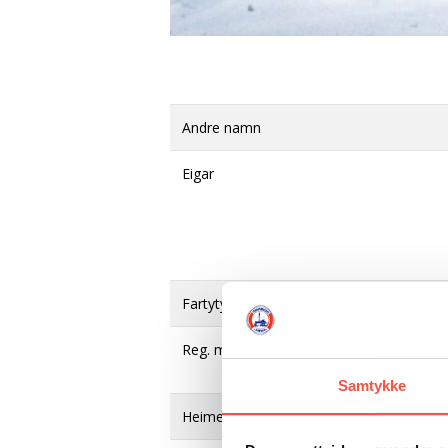
Andre namn
Eigar
Fartytype
Reg. merke
Samtykke
Heimehamn