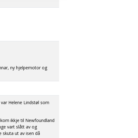
innar, ny hjelpemotor og
 var Helene Lindstøl som
g kom ikkje til Newfoundland
nge vart slått av og
e skuta ut av isen då