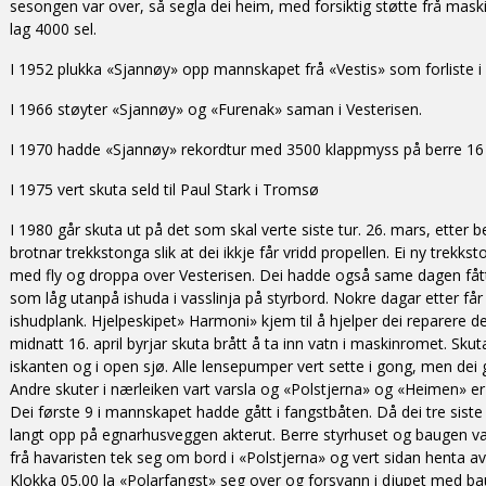
sesongen var over, så segla dei heim, med forsiktig støtte frå mas
lag 4000 sel.
I 1952 plukka «Sjannøy» opp mannskapet frå «Vestis» som forliste i 
I 1966 støyter «Sjannøy» og «Furenak» saman i Vesterisen.
I 1970 hadde «Sjannøy» rekordtur med 3500 klappmyss på berre 16
I 1975 vert skuta seld til Paul Stark i Tromsø
I 1980 går skuta ut på det som skal verte siste tur. 26. mars, etter be
brotnar trekkstonga slik at dei ikkje får vridd propellen. Ei ny trekks
med fly og droppa over Vesterisen. Dei hadde også same dagen fått
som låg utanpå ishuda i vasslinja på styrbord. Nokre dagar etter få
ishudplank. Hjelpeskipet» Harmoni» kjem til å hjelper dei reparere d
midnatt 16. april byrjar skuta brått å ta inn vatn i maskinromet. Sk
iskanten og i open sjø. Alle lensepumper vert sette i gong, men dei g
Andre skuter i nærleiken vart varsla og «Polstjerna» og «Heimen» e
Dei første 9 i mannskapet hadde gått i fangstbåten. Då dei tre siste 
langt opp på egnarhusveggen akterut. Berre styrhuset og baugen v
frå havaristen tek seg om bord i «Polstjerna» og vert sidan henta a
Klokka 05.00 la «Polarfangst» seg over og forsvann i djupet med b