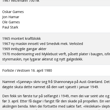
1967 Wichmann 750 hk
Oskar Garnes
Jon Hamar
Ole Garnes
Paul Stark
1965 montert kraftblokk
1967 ny maskin innsett ved Smedvik mek. Verksted
1969 innbygde gangar akter
1970 modernisering ved Myklebust verft, påsett plater i baugen, isf
styremaskin, nye lygarar akterut og nytt galgedekk.
Forliste i Vestisen 16. april 1980
Namnet «Sjannøy» skriv seg frå Shannonøya på Aust-Grønland. Det
døypte skuta dette namnet då den vart sjøsett i januar 1949.
Den fekk sin første tur på selfangst i 1949, men dei var seint ute o
før 3. april. Etter få dagar i fangst får den skade på propellen. Ein ve
akslingen benda. Men dei fortsette med sakte fart. «Veslekari» slept