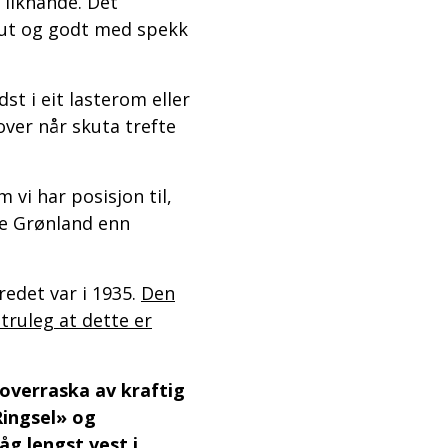
 liknande. Det
ne ut og godt med spekk
dst i eit lasterom eller
tover når skuta trefte
vi har posisjon til,
re Grønland enn
redet var i 1935.
Den
 truleg at dette er
 overraska av kraftig
Ringsel» og
g lengst vest i