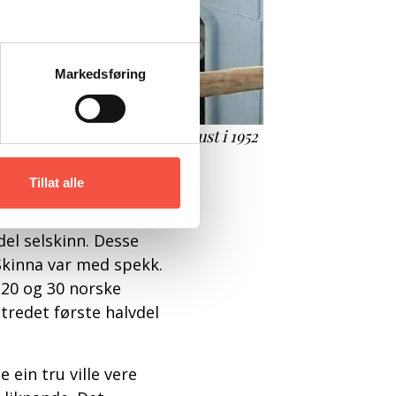
Markedsføring
tskutene som forsvann sporlaust i 1952
li Snæbjörnsson
Tillat alle
t på om lag 66 grader
djup. Det var
del selskinn. Desse
 Skinna var med spekk.
 20 og 30 norske
redet første halvdel
 ein tru ville vere