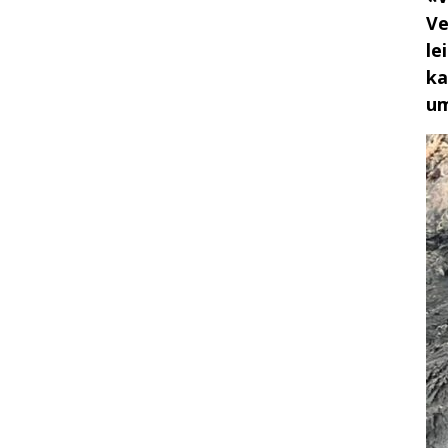
Ve
le
ka
um