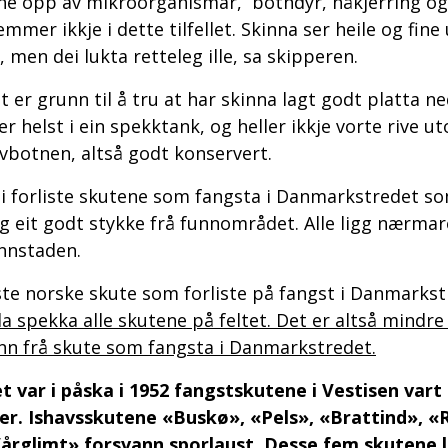
ne opp av mikroorganismar, botndyr, håkjerring og
emmer ikkje i dette tilfellet. Skinna ser heile og fi
, men dei lukta retteleg ille, sa skipperen.
t er grunn til å tru at har skinna lagt godt platta ne
ler helst i ein spekktank, og heller ikkje vorte rive u
vbotnen, altså godt konservert.
i forliste skutene som fangsta i Danmarkstredet som 
gg eit godt stykke frå funnområdet. Alle ligg nærma
nnstaden.
ste norske skute som forliste på fangst i Danmarkst
da spekka alle skutene på feltet. Det er altså mindre
nn frå skute som fangsta i Danmarkstredet.
t var i påska i 1952 fangstskutene i Vestisen vart
er. Ishavsskutene «Buskø», «Pels», «Brattind», «
årglimt» forsvann sporlaust. Desse fem skutene lå