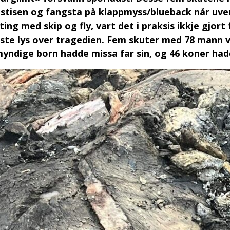
stisen og fangsta på klappmyss/blueback når uver
iting med skip og fly, vart det i praksis ikkje gjo
ste lys over tragedien. Fem skuter med 78 mann va
yndige born hadde missa far sin, og 46 koner had