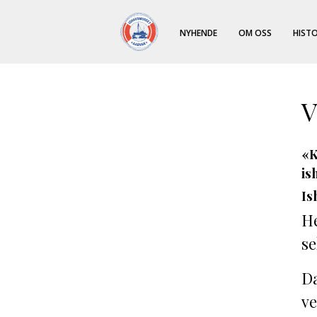
NYHENDE
OM OSS
HISTO
V
«K
is
Is
He
se
Da
ve