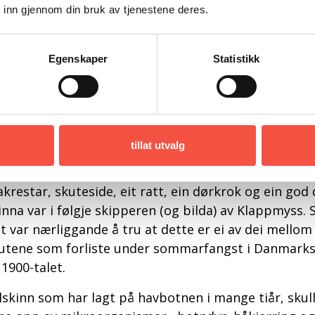
 inn gjennom din bruk av tjenestene deres.
Egenskaper
Statistikk
tte kan vere delar av skutesida på ei av dei fem selfangs
Vesterisen mellom Island og Grønland. Alle Foto frå: Gis
tillat utvalg
nnet vart i følgje skipper Jon Frimann Eirikson gjor
midt i mellom Island og Grønland, på ca. 370 meter 
akrestar, skuteside, eit ratt, ein dørkrok og ein god 
inna var i følgje skipperen (og bilda) av Klappmyss.
t var nærliggande å tru at dette er ei av dei mellom
utene som forliste under sommarfangst i Danmarkst
 1900-talet.
lskinn som har lagt på havbotnen i mange tiår, skulle