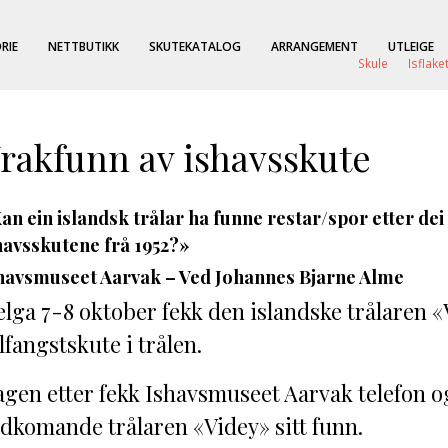
RIE
NETTBUTIKK
SKUTEKATALOG
ARRANGEMENT
UTLEIGE
Skule
Isflake
rakfunn av ishavsskute
an ein islandsk trålar ha funne restar/spor etter de
havsskutene frå 1952?»
havsmuseet Aarvak – Ved Johannes Bjarne Alme
lga 7-8 oktober fekk den islandske trålaren «V
lfangstskute i trålen.
gen etter fekk Ishavsmuseet Aarvak telefon og
dkomande trålaren «Videy» sitt funn.