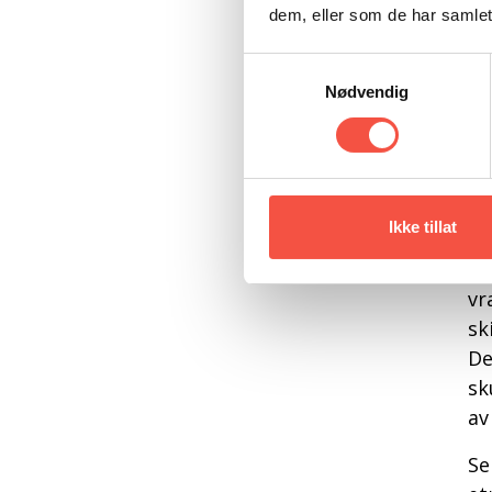
dem, eller som de har samlet
Samtykkevalg
Nødvendig
De
i 
Ikke tillat
Fu
N 
vr
sk
De
sk
av
Se