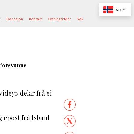
NO
t
Donasjon
Kontakt
Opningstider
Søk
i forsvunne
idey» delar frå ei
 epost frå Island