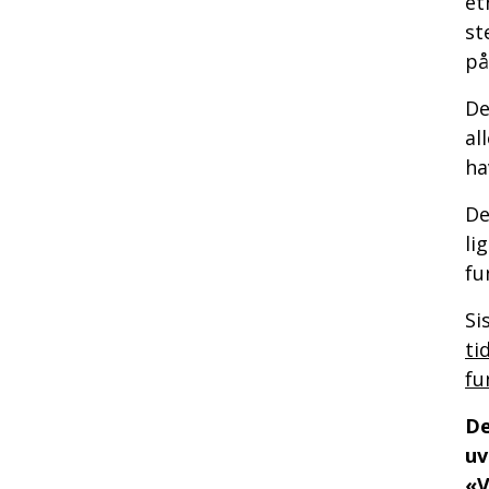
et
st
på
De
al
ha
De
li
fu
Si
ti
fu
De
uv
«V